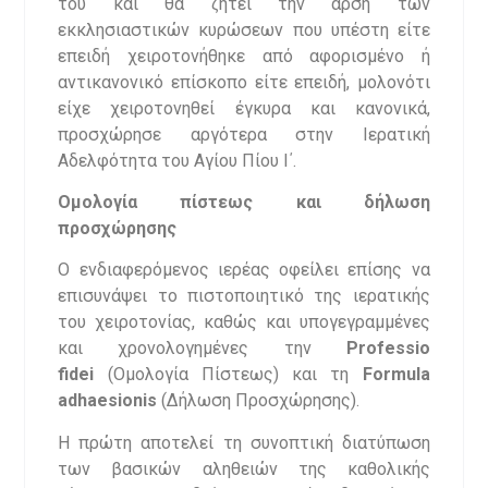
του και θα ζητεί την άρση των
εκκλησιαστικών κυρώσεων που υπέστη είτε
επειδή χειροτονήθηκε από αφορισμένο ή
αντικανονικό επίσκοπο είτε επειδή, μολονότι
είχε χειροτονηθεί έγκυρα και κανονικά,
προσχώρησε αργότερα στην Ιερατική
Αδελφότητα του Αγίου Πίου Ι΄.
Ομολογία πίστεως και δήλωση
προσχώρησης
Ο ενδιαφερόμενος ιερέας οφείλει επίσης να
επισυνάψει το πιστοποιητικό της ιερατικής
του χειροτονίας, καθώς και υπογεγραμμένες
και χρονολογημένες την
Professio
fidei
(Ομολογία Πίστεως) και τη
Formula
adhaesionis
(Δήλωση Προσχώρησης).
Η πρώτη αποτελεί τη συνοπτική διατύπωση
των βασικών αληθειών της καθολικής