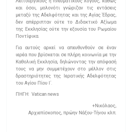
Λειτουργικούς ή πνευματικούς λόγους, καθώς
και όσοι, μολονότι γνώριζαν τις εντάσεις
μεταξύ της Αδελφότητας και της Αγίας Έδρας,
δεν απέρριπταν ούτε το Διδακτικό Αξίωμα
της Εκκλησίας ούτε την εξουσία του Ρωμαίου
Ποντίφικα.
Για αυτούς αρκεί να απευθυνθούν σε έναν
ιερέα που βρίσκεται σε πλήρη κοινωνία με την
Καθολική Εκκλησία, δηλώνοντας την απόφασή
τους να μην συμμετέχουν στο μέλλον στις
δραστηριότητες της Ιερατικής Αδελφότητας
του Αγίου Πίου Ι΄.
ΠΗΓΗ: Vatican news
+Νικόλαος,
Αρχιεπίσκοπος, πρώην Νάξου-Τήνου κλπ.