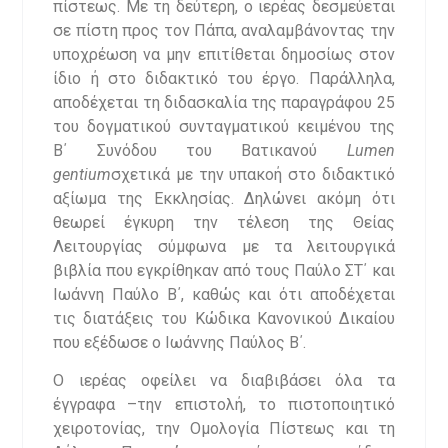
πίστεως. Με τη δεύτερη, ο ιερέας δεσμεύεται
σε πίστη προς τον Πάπα, αναλαμβάνοντας την
υποχρέωση να μην επιτίθεται δημοσίως στον
ίδιο ή στο διδακτικό του έργο. Παράλληλα,
αποδέχεται τη διδασκαλία της παραγράφου 25
του δογματικού συνταγματικού κειμένου της
Β΄ Συνόδου του Βατικανού
Lumen
gentium
σχετικά με την υπακοή στο διδακτικό
αξίωμα της Εκκλησίας. Δηλώνει ακόμη ότι
θεωρεί έγκυρη την τέλεση της Θείας
Λειτουργίας σύμφωνα με τα λειτουργικά
βιβλία που εγκρίθηκαν από τους Παύλο ΣΤ΄ και
Ιωάννη Παύλο Β΄, καθώς και ότι αποδέχεται
τις διατάξεις του Κώδικα Κανονικού Δικαίου
που εξέδωσε ο Ιωάννης Παύλος Β΄.
Ο ιερέας οφείλει να διαβιβάσει όλα τα
έγγραφα –την επιστολή, το πιστοποιητικό
χειροτονίας, την Ομολογία Πίστεως και τη