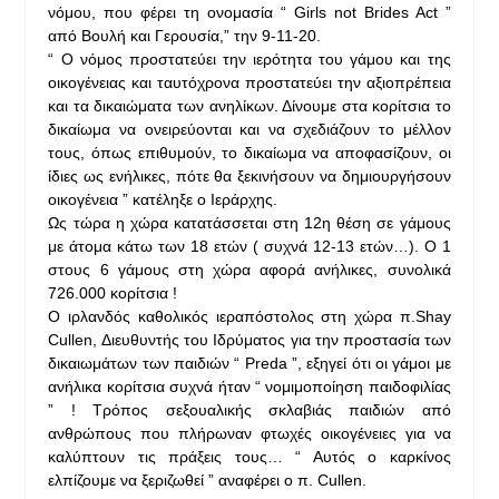
νόμου, που φέρει τη ονομασία “ Girls not Brides Act ”
από Βουλή και Γερουσία,” την 9-11-20.
“ O νόμος προστατεύει την ιερότητα του γάμου και της
οικογένειας και ταυτόχρονα προστατεύει την αξιοπρέπεια
και τα δικαιώματα των ανηλίκων. Δίνουμε στα κορίτσια το
δικαίωμα να ονειρεύονται και να σχεδιάζουν το μέλλον
τους, όπως επιθυμούν, το δικαίωμα να αποφασίζουν, οι
ίδιες ως ενήλικες, πότε θα ξεκινήσουν να δημιουργήσουν
οικογένεια ” κατέληξε ο Ιεράρχης.
Ως τώρα η χώρα κατατάσσεται στη 12η θέση σε γάμους
με άτομα κάτω των 18 ετών ( συχνά 12-13 ετών…). Ο 1
στους 6 γάμους στη χώρα αφορά ανήλικες, συνολικά
726.000 κορίτσια !
Ο ιρλανδός καθολικός ιεραπόστολος στη χώρα π.Shay
Cullen, Διευθυντής του Ιδρύματος για την προστασία των
δικαιωμάτων των παιδιών “ Preda ”, εξηγεί ότι οι γάμοι με
ανήλικα κορίτσια συχνά ήταν “ νομιμοποίηση παιδοφιλίας
” ! Τρόπος σεξουαλικής σκλαβιάς παιδιών από
ανθρώπους που πλήρωναν φτωχές οικογένειες για να
καλύπτουν τις πράξεις τους… “ Αυτός ο καρκίνος
ελπίζουμε να ξεριζωθεί ” αναφέρει ο π. Cullen.