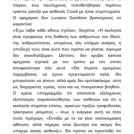
πάγκοι, ενώ ταυτόχρονα, τοποθετήθηκαν περίπου
τριάντα ράντζα για ασθενείς Covid με ήπια συμπτώματα.
Ο εφημέριος δον Luciano Gambino βρισκόμενος σε
καραντίνα:
«Έχω λάβει κάθε είδους σχόλια», διηγείται. «Η εκκλησία
είναι προφανώς στη διάθεση των ανθρώπων του Θεού,
της ανθρωπότητας, επομένως εάν υπάρχει ανάγκη, η
υποδοχή τους είναι αυτό που πρέπει να γίνεται, σίγουρα
δεν σκανδαλίζομαι». Ωστόσο, δεν κρύβει κάποια
αμηχανία σχετικά με τον τρόπο με τον οποίο
αποφασίστηκε όλο αυτό: «Θα έπρεπε ορισμένες
παρεμβάσεις να έχουν προετοιμαστεί καλά. Θα
μπορούσαν να γίνουν, αλλά εμείς δεν εμπλακήκαμε, ούτε
ως διαχειριστές υγείας, ούτε και ως πνευματικοί βοηθοί».
Ο ιερέας υπογραμμίζει ότι απαιτείται εξελιγμένος
εξοπλισμός παρακολούθησης των ασθενών και ότι η
εκκλησία στερείται επίσης, αρκετών πριζών τροφοδοσίας
ηλεκτρικού ρεύματος – ίσως η ενέργεια αυτή να ήταν
πολύ πρόχειρη. «Εντάξει με το να γίνει νοσοκομειακή
αίθουσα, αλλά σήμερα, είναι Δευτέρα και ακόμη δεν
υπάρχει κανείς ασθενής». Θα πρέπει να προστεθεί ότι