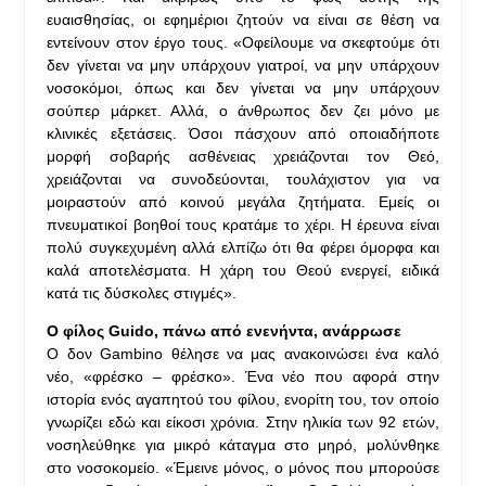
ευαισθησίας, οι εφημέριοι ζητούν να είναι σε θέση να
εντείνουν στον έργο τους. «Οφείλουμε να σκεφτούμε ότι
δεν γίνεται να μην υπάρχουν γιατροί, να μην υπάρχουν
νοσοκόμοι, όπως και δεν γίνεται να μην υπάρχουν
σούπερ μάρκετ. Αλλά, ο άνθρωπος δεν ζει μόνο με
κλινικές εξετάσεις. Όσοι πάσχουν από οποιαδήποτε
μορφή σοβαρής ασθένειας χρειάζονται τον Θεό,
χρειάζονται να συνοδεύονται, τουλάχιστον για να
μοιραστούν από κοινού μεγάλα ζητήματα. Εμείς οι
πνευματικοί βοηθοί τους κρατάμε το χέρι. Η έρευνα είναι
πολύ συγκεχυμένη αλλά ελπίζω ότι θα φέρει όμορφα και
καλά αποτελέσματα. Η χάρη του Θεού ενεργεί, ειδικά
κατά τις δύσκολες στιγμές».
Ο φίλος Guido, πάνω από ενενήντα, ανάρρωσε
Ο δον Gambino θέλησε να μας ανακοινώσει ένα καλό
νέο, «φρέσκο – φρέσκο». Ένα νέο που αφορά στην
ιστορία ενός αγαπητού του φίλου, ενορίτη του, τον οποίο
γνωρίζει εδώ και είκοσι χρόνια. Στην ηλικία των 92 ετών,
νοσηλεύθηκε για μικρό κάταγμα στο μηρό, μολύνθηκε
στο νοσοκομείο. «Έμεινε μόνος, ο μόνος που μπορούσε