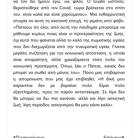
να τον δει ήμουν εγώ, ως φίλος. Ο Guido ωστόσο,
θεραπεύθηκε από τον Covid, τώρα βρίσκεται στο σπίτι
του, είναι καλά και είναι χαρούμενος». Μια ενθαρρυντική
ιστορία σε αυτή τη σκοτεινή εποχή, τη γεμάτη από φόβο.
«Πιστεύω ότι όλοι, από αυτή την πανδημία μπορούμε να
μάθουμε κυρίως ποιες είναι οι προτεραιότητες της ζωής:
όχι αυτό που φαίνεται αλλά το καλό της σωματικής υγείας
που δεν διαχωρίζεται από την πνευματική υγεία. Γίνεται
μεγάλη συζήτηση για την κοινωνική απόσταση, η οποία
είναι απαραίτητη, αλλά χρειαζόμαστε τόσο πολύ την
κοινωνική προσέγγιση. Όπως λέει ο Πάπας, κανείς δεν
μπορεί να σωθεί από μόνος του». Πόσο μας επιβαρύνει
η απομόνωση που μας έχει επιβληθεί; «Η δική μου
καραντίνα δεν με βαραίνει πολύ. Είμαι πολύ
εξαντλημένος, προς το παρόν αντιστέκομαι. Σε λίγο δεν
θα μπορώ να δω πια κανέναν, αλλά και λίγο ασκητική
ζωή, λίγη περίοδος ασκητισμού θα μου κάνει καλό».
Προηγούμενο
Επόμενο