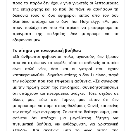
προς το παρόν δεν έχουν γίνει γνωστές οι λεπτομέρειες
της επιχείρησης και το πού θα πάνε να ασκήσουν τη
διακονία τους οι δύο εφημέριοι: εκτός από τον δον
Gambino υπάρχει και ο δον Ihor Holynskyy: «Ας μας
πουν τουλάχιστον που θα πρέπει να μεταφέρουμε τα
πράγματα της εκκλησίας. Δεν μπορούμε να τα
εξαφανίσουμε».
Το αίτημα για πνευματική βοήθεια
«Οι άνθρωποι φοβούνται πολύ, αγωνιούν, δεν ξέρουν
που να στρέψουν το κεφάλι, τόσο οι ασθενείς οι οποίοι
είναι πολύ νέοι, όσο και οι γιατροί που έχουν
κατακεραυνωθεί», διηγείται επίσης ο δον Luciano, παρά
την κούραση που του επιφέρει η ασθένεια. «Σε σύγκριση
με την πρώτη φάση της πανδημίας, συνειδητοποιήσαμε
ότι υπάρχουν και πνευματικές ανάγκες. Τότε, σχεδόν σε
όλους μας, εδώ στο Τορίνο, μας είπαν ότι δεν
μπορούσαμε να πάμε στους θαλάμους Covid, και εκείνη
την εποχή είχα αντίρρηση. Σε αυτό το δεύτερο κύμα, μου
φαίνεται ότι υπάρχει μια μεγαλύτερη ζήτηση για
πνευματική βοήθεια, για ενθάρρυνση, για χριστιανική
ελπίδα». Και ακριβώς υπό το φως αυτής της