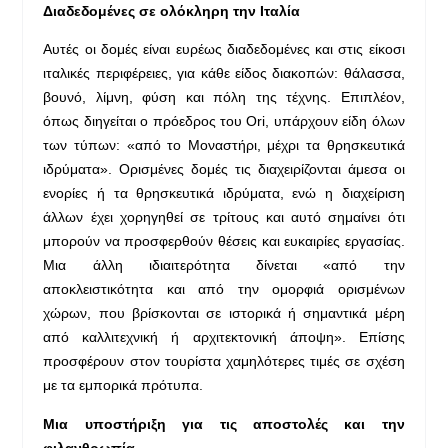
Διαδεδομένες σε ολόκληρη την Ιταλία
Αυτές οι δομές είναι ευρέως διαδεδομένες και στις είκοσι
ιταλικές περιφέρειες, για κάθε είδος διακοπών: θάλασσα,
βουνό, λίμνη, φύση και πόλη της τέχνης. Επιπλέον,
όπως διηγείται ο πρόεδρος του Ori, υπάρχουν είδη όλων
των τύπων: «από το Mοναστήρι, μέχρι τα θρησκευτικά
ιδρύματα». Ορισμένες δομές τις διαχειρίζονται άμεσα οι
ενορίες ή τα θρησκευτικά ιδρύματα, ενώ η διαχείριση
άλλων έχει χορηγηθεί σε τρίτους και αυτό σημαίνει ότι
μπορούν να προσφερθούν θέσεις και ευκαιρίες εργασίας.
Μια άλλη ιδιαιτερότητα δίνεται «από την
αποκλειστικότητα και από την ομορφιά ορισμένων
χώρων, που βρίσκονται σε ιστορικά ή σημαντικά μέρη
από καλλιτεχνική ή αρχιτεκτονική άποψη». Επίσης
προσφέρουν στον τουρίστα χαμηλότερες τιμές σε σχέση
με τα εμπορικά πρότυπα.
Μια υποστήριξη για τις αποστολές και την
φιλανθρωπία