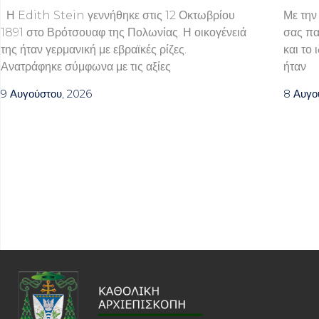
Η Edith Stein γεννήθηκε στις 12 Οκτωβρίου
Με την
1891 στο Βρότσουαφ της Πολωνίας. Η οικογένειά
σας πα
της ήταν γερμανική με εβραϊκές ρίζες.
και το 
Ανατράφηκε σύμφωνα με τις αξίες
ήταν
9 Αυγούστου, 2026
8 Αυγο