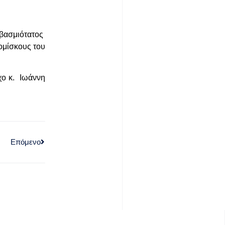
εβασμιότατος
ομίσκους του
χο κ. Ιωάννη
Επόμενο