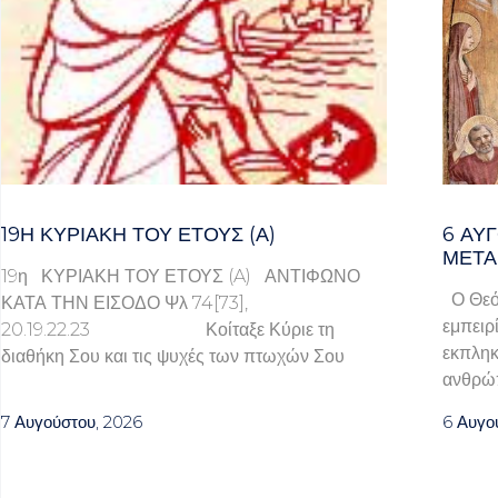
19Η ΚΥΡΙΑΚΉ ΤΟΥ ΈΤΟΥΣ (Α)
6 ΑΥ
ΜΕΤΑ
19η ΚΥΡΙΑΚΗ ΤΟΥ ΕΤΟΥΣ (A) ΑΝΤΙΦΩΝΟ
Ο Θεός
ΚΑΤΑ ΤΗΝ ΕΙΣΟΔΟ Ψλ 74[73],
εμπειρί
20.19.22.23 Κοίταξε Κύριε τη
εκπληκ
διαθήκη Σου και τις ψυχές των πτωχών Σου
ανθρώ
7 Αυγούστου, 2026
6 Αυγο