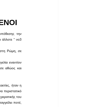
ΕΝΟΙ
υπόθεσης την
υ άλλοτε “ νο3
 στη Ρώμη, σε
γελία εναντίον
ωσε αθώος και
αετίες, ήταν η
να περιστατικό
χιερατικής του
αγγείλει ποτέ,