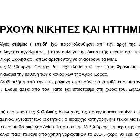
ΡΧΟΥΝ ΝΙΚΗΤΕΣ ΚΑΙ ΗΤΤΗΜ
λίγες σκέψεις ( επειδή έχω παρακολουθήσει απ΄ την αρχή της 
αι λόγω επαγγέλματος…) στον επίλογο της δικαστικής περιπέτειας το
ολικής Εκκλησίας”, όπως αρέσκονταν να αναφέρουν τα ΜΜΕ
ος Μελβούρνης George Pell, είχε κληθεί από τον Πάπα Φραγκίσκο
α αναλάβει την ευθύνη των οικονομικών της Αγίας Έδρας.
 έλαβε κλήση από την αυστραλιανή δικαιοσύνη να καταθέσει σε καταγ
997. Έλαβε άδεια από τον Πάπα και επέστρεψε στη χώρα του. Δήλ
αι) στο χώρο της Καθολικής Εκκλησίας, τις προηγούμενες κυρίως δεκ
ενός, ανεξαρτήτως ιδιότητας : ο Ιεράρχης κατηγορήθηκε τελικά για έ
στον καθεδρικό ναό Αγίου Πατρικίου της Μελβούρνης, τη μέρα της αρ
 άλλο παιδί πέθανε από χρήση ναρκωτικών το 2014, χωρίς να έχει κατ