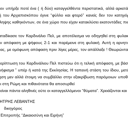
δεν υπήρξε ποτέ ένα ( ή δύο) καταγγελθέντα περιστατικά, αλλά αρκετ
ή του Αρχιεπισκόπου έγινε “φύλλο και φτερό” κανείς δεν τον κατηγό
άληψης καθηκόντων, σε ένα χώρο που είχαν κατακλύσει εκατοντάδες πισ
ταδίκασε τον Καρδινάλιο Πελ, με αποτέλεσμα να οδηγηθεί στη φυλακή
 την απόφαση με ψήφους 2-1 και παρέμεινε στη φυλακή. Αυτή η αρνητ
ρας, με ομόφωνη απόφαση πριν λίγες μέρες, τον απάλλαξε ! Θεωρώντα
ν περίπτωση του Καρδινάλιου Πελ πιστεύω ότι η τελική απόφαση, με βά
οψήφισμα ” υπέρ ή κατά της Εκκλησίας. Η ταπεινή στάση του ίδιου, μ
ηση μεν αλλά έτοιμη να συμβάλλει στην εξακρίβωση παρόμοιων υποθ
ει στη Ρώμη και πιθανότατα θα αποσυρθεί
ίναι πάντα αληθινές ούτε οι καταγγελλόμενοι “θύματα”. Χρειάζονται και
ΗΤΡΗΣ ΛΕΒΑΝΤΗΣ
δικηγόρος
 Επιτροπής “Δικαιοσύνη και Ειρήνη”