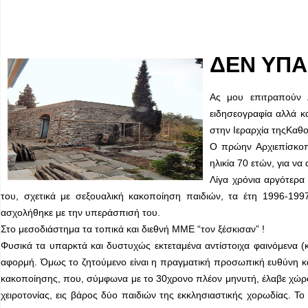
ΔΕΝ ΥΠΑ
Ας μου επιτραπούν 
ειδησεογραφία αλλά κ
στην Ιεραρχία τηςΚαθ
Ο πρώην Αρχιεπίσκοπ
ηλικία 70 ετών, για ν
Λίγα χρόνια αργότερα
του, σχετικά με σεξουαλική κακοποίηση παιδιών, τα έτη 1996-1
ασχολήθηκε με την υπεράσπισή του.
Στο μεσοδιάστημα τα τοπικά και διεθνή ΜΜΕ “τον ξέσκισαν” !
Φυσικά τα υπαρκτά και δυστυχώς εκτεταμένα αντίστοιχα φαινόμενα (κ
αφορμή. Όμως το ζητούμενο είναι η πραγματική προσωπική ευθύνη καθ
κακοποίησης, που, σύμφωνα με το 30χρονο πλέον μηνυτή, έλαβε χώρα 
χειροτονίας, εις βάρος δύο παιδιών της εκκλησιαστικής χορωδίας. Το