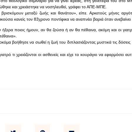
ο θεολογικό σεμινάριο για να γίνει ιερέας, στη γενέτειρά του στο Μ
νώθηκε και χρειάστηκε να νοσηλευθεί, γράφει το ΑΠΕ-ΜΠΕ.
ρισκόμουν μεταξύ ζωής και θανάτου», είπε. Αρκετούς μήνες αργότε
ούσει κανείς τον 83χρονο ποντίφικα να αναπνέει βαριά όταν ανεβαίνει
 ήξερα ποιος ήμουν, αν θα ζούσα ή αν θα πέθαινα, ακόμη και οι γιατρ
πέθαινα».
μα βοήθησε να σωθεί η ζωή του διπλασιάζοντας μυστικά τις δόσεις π
τρό τι χρειάζονται οι ασθενείς και είχε το κουράγιο να εφαρμόσει αυτ