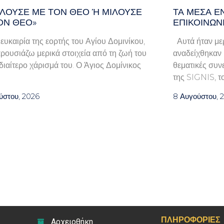
ΛΟΎΣΕ ΜΕ ΤΟΝ ΘΕΌ Ή ΜΙΛΟΎΣΕ ΓΙ
ΤΑ ΜΈΣΑ Ε
Ν ΘΕΌ»
ΕΠΙΚΟΙΝΩΝ
 ευκαιρία της εορτής του Αγίου Δομινίκου,
Αυτά ήταν μερ
ρουσιάζω μερικά στοιχεία από τη ζωή του
αναδείχθηκαν κ
ιδιαίτερο χάρισμά του. Ο Άγιος Δομίνικος
θεματικές συν
της SIGNIS, τ
ύστου, 2026
8 Αυγούστου, 
ΠΛΗΡΟΦΟΡΊΕΣ
Αρχειοθήκη