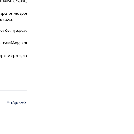
πουένος Άιρες,
ρα οι γιατροί
 σκάλες.
οί δεν ήξεραν.
ενικιλίνης και
ή την εμπειρία
Επόμενο