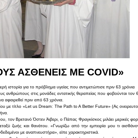
ΥΣ ΑΣΘΕΝΕΙΣ ΜΕ COVID»
ρή ιστορία για το πρόβλημα υγείας που αντιμετώπισε πριν 63 χρόνια
τους ανθρώπους στις μονάδες εντατικής θεραπείας που φοβούνται τον θ
να αφαιρεθεί πριν από 63 χρόνια.
υ με τίτλο «Let us Dream: The Path to A Better Future» (Ας ονειρευτ
ήνα.
του, τον Βρετανό Όστεν Άιβερι, ο Πάπας Φραγκίσκος μιλάει μερικές φορ
αξύ ζωής και θανάτου. «Γνωρίζω από την εμπειρία μου τι αισθάνοντ
δεδεμένοι με αναπνευστήρα», είπε χαρακτηριστικά.