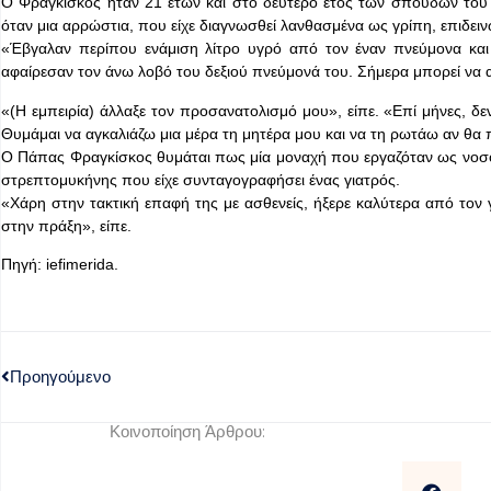
Ο Φραγκίσκος ήταν 21 ετών και στο δεύτερο έτος των σπουδών του στ
όταν μια αρρώστια, που είχε διαγνωσθεί λανθασμένα ως γρίπη, επιδει
«Έβγαλαν περίπου ενάμιση λίτρο υγρό από τον έναν πνεύμονα και β
αφαίρεσαν τον άνω λοβό του δεξιού πνεύμονά του. Σήμερα μπορεί να ακ
«(Η εμπειρία) άλλαξε τον προσανατολισμό μου», είπε. «Επί μήνες, δεν
Θυμάμαι να αγκαλιάζω μια μέρα τη μητέρα μου και να τη ρωτάω αν θα 
Ο Πάπας Φραγκίσκος θυμάται πως μία μοναχή που εργαζόταν ως νοσοκό
στρεπτομυκήνης που είχε συνταγογραφήσει ένας γιατρός.
«Χάρη στην τακτική επαφή της με ασθενείς, ήξερε καλύτερα από τον για
στην πράξη», είπε.
Πηγή: iefimerida.
Προηγούμενο
Κοινοποίηση Άρθρου: