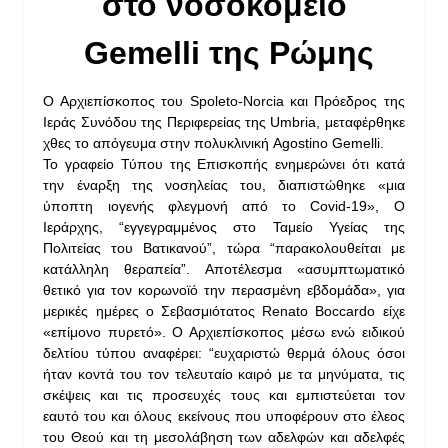
στο νοσοκομείο
Gemelli της Ρώμης
Ο Αρχιεπίσκοπος του Spoleto-Norcia και Πρόεδρος της
Ιεράς Συνόδου της Περιφερείας της Umbria, μεταφέρθηκε
χθες το απόγευμα στην πολυκλινική Agostino Gemelli.
Το γραφείο Τύπου της Επισκοπής ενημερώνει ότι κατά
την έναρξη της νοσηλείας του, διαπιστώθηκε «μια
ύποπτη ιογενής φλεγμονή από το Covid-19», Ο
Ιεράρχης, “εγγεγραμμένος στο Ταμείο Υγείας της
Πολιτείας του Βατικανού”, τώρα “παρακολουθείται με
κατάλληλη θεραπεία”. Αποτέλεσμα «ασυμπτωματικό
θετικό για τον κορωνοϊό την περασμένη εβδομάδα», για
μερικές ημέρες ο Σεβασμιότατος Renato Boccardo είχε
«επίμονο πυρετό». Ο Αρχιεπίσκοπος μέσω ενώ ειδικού
δελτίου τύπου αναφέρει: “ευχαριστώ θερμά όλους όσοι
ήταν κοντά του τον τελευταίο καιρό με τα μηνύματα, τις
σκέψεις και τις προσευχές τους και εμπιστεύεται τον
εαυτό του και όλους εκείνους που υποφέρουν στο έλεος
του Θεού και τη μεσολάβηση των αδελφών και αδελφές