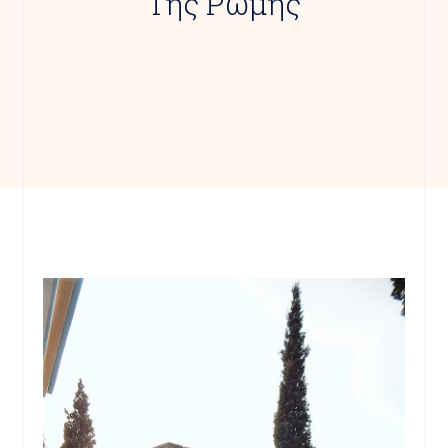
Της Ρώμης