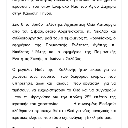
ιεροσύνης του στον Ενοριακό Ναό του Αγίου Ζαχαρία
στην Καλλονή Τήνου.
Στις 8 το βράδυ τελέστηκε Αρχιερατική Θεία Λειτουργία
από τον Σεβασμιότατο Αρχιεπίσκοπο, π. Νικόλαο και
συλλειτούργησαν μαζί του ο τιμώμενος π. Φραγκίσκος, ο
εφημέριος της Ποιμαντικής Ενότητας Αγάπης π.
Νικόλαος Ψάλτης και ο εφημέριος της Ποιμαντικής
Ενότητας Στενής, π. Ιωάννης Σκλάβος.
Ο μεγάλος Ναός της Καλλονής ήταν μικρός για να
χωρέσει τους ενορίτες των διαφόρων ενοριών που
υπηρέτησε, αλλά και φίλους που έφθασαν για να
τιμήσουν, να ευχαριστήσουν το Θεό και να συγχαρούν
η
τον π. Φραγκίσκο για την πρώτη 25
επέτειο της
ιερατικής του χειροτονίας. Η συναγμένη Εκκλησία
κλήθηκε να προσευχηθεί στο Θεό για νέες μοναχικές και
ιερατικές κλήσεις που τόσο έχει ανάγκη η Εκκλησία μας.