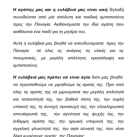
Η αγάπης μας και η ευλάβειά μας είναι υική
δηλαδή
συνοδεύεται από μία απόλυτη και παιδική εμπιστοσύνη
προς την Παναγία. Αισθανόμαστε την ίδια αγάπη που
αισθάνεται ένα παιδί για τη μητέρα του.
Αυτή η ευλάβεια μας βοηθά να απευθυνόμαστε προς την
Παναγία σε όλες τις ανάγκες τις υλικές και τις
πνευματικές, με μεγάλη απλότητα, εγκατάλειψη και
εμπιστοσύνη.
Η ευλάβειά μας πρέπει να είναι αγία
διότι μας βοηθά
να προσπαθούμε να μιμηθούμε τις αρετές της. Πριν από
όλες τις αρετές της να μιμούμαστε την μεγάλη απλότητά
και ταπεινότητά της, την βαθειά πίστη της, την τυφλή
υπακοή της, τη συνεχή προσευχή της, την ολοκληρωτική
απονέκρωσή της, την αγνότητα της ψυχής της, την
ένθερμη αγάπη της, την ηρωική υπομονή της, την
αγγελική γλυκύτητά της, την αγία σύνεσή της, που είναι
δέκα κυριότερες αρετές της Παναγίας.