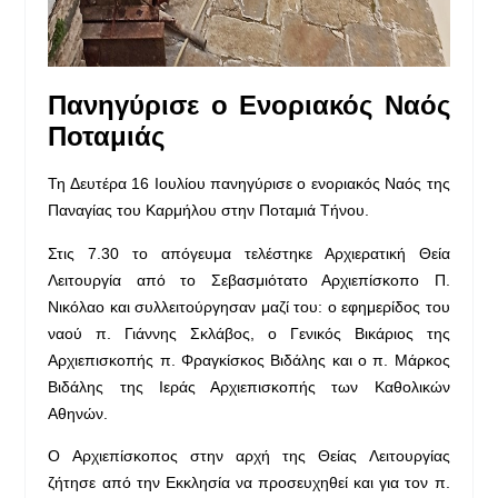
Πανηγύρισε ο Ενοριακός Ναός
Ποταμιάς
Τη Δευτέρα 16 Ιουλίου πανηγύρισε ο ενοριακός Ναός της
Παναγίας του Καρμήλου στην Ποταμιά Τήνου.
Στις 7.30 το απόγευμα τελέστηκε Αρχιερατική Θεία
Λειτουργία από το Σεβασμιότατο Αρχιεπίσκοπο Π.
Νικόλαο και συλλειτούργησαν μαζί του: ο εφημερίδος του
ναού π. Γιάννης Σκλάβος, ο Γενικός Βικάριος της
Αρχιεπισκοπής π. Φραγκίσκος Βιδάλης και ο π. Μάρκος
Βιδάλης της Ιεράς Αρχιεπισκοπής των Καθολικών
Αθηνών.
Ο Αρχιεπίσκοπος στην αρχή της Θείας Λειτουργίας
ζήτησε από την Εκκλησία να προσευχηθεί και για τον π.