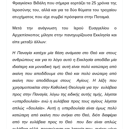
Φραγκίσκο Βιδάλη που σήμερα εορτάζει τα 25 χρόνια της
Ιεροσύνης του, αλλά και για τα δύο θύματα του τροχαίου
ατυχήματος που είχε συμβεί πρόσφατα στην Ποταμιά.
Μετά την ανάγνωση του Ιερού Ευαγγελίου ο
Αρχιεπίσκοπος μίλησε στην πανηγυρίζουσα Εκκλησία και
είπε μεταξύ άλλων:
Η Παναγία κατέχει μία θέση ανάμεσα στο Θεό και στους
ανθρώπους και για το λόγο αυτό η Εκκλησία αποδίδει μία
ιδιαίτερη και μοναδική τιμή: αυτή είναι πολύ κατώτερη από
εκείνη που αποδίδουμε στο Θεό και πολύ ανώτερη από
εκείνη που αποδίδουμε στους Αγίους. Η λέξη που
χρησιμοποιείται στην Καθολική Θεολογία για την ευλάβεια
προς στην Παναγία, λόγω της ειδικής αυτής τιμής, λέγεται
«υπερδουλεία» ενώ η ευλάβεια προς τους αγίους λέγεται
απλώς «δουλεία». Αυτή η υπερδουλεία είναι όμως πολύ
κατώτερη από εκείνη που ανήκει στο Θεό, διότι διαφέρει
από την ευλάβεια προς το Θεό που δεν είναι απλώς
ευλάβεια αλλά προσκύνηση και λατρεία που ανήκει μόνο