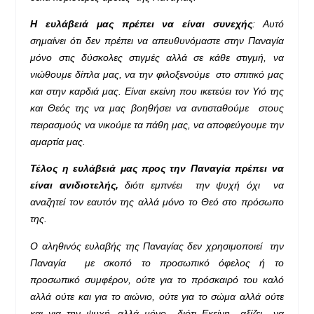
Η ευλάβειά μας πρέπει να είναι συνεχής
: Αυτό
σημαίνει ότι δεν πρέπει να απευθυνόμαστε στην Παναγία
μόνο στις δύσκολες στιγμές αλλά σε κάθε στιγμή, να
νιώθουμε δίπλα μας, να την φιλοξενούμε στο σπιτικό μας
και στην καρδιά μας. Είναι εκείνη που ικετεύει τον Υιό της
και Θεός της να μας βοηθήσει να αντισταθούμε στους
πειρασμούς να νικούμε τα πάθη μας, να αποφεύγουμε την
αμαρτία μας.
Τέλος η ευλάβειά μας προς την Παναγία πρέπει να
είναι ανιδιοτελής,
διότι εμπνέει την ψυχή όχι να
αναζητεί τον εαυτόν της αλλά μόνο το Θεό στο πρόσωπο
της.
Ο αληθινός ευλαβής της Παναγίας δεν χρησιμοποιεί την
Παναγία με σκοπό το προσωπικό όφελος ή το
προσωπικό συμφέρον, ούτε για το πρόσκαιρό του καλό
αλλά ούτε και για το αιώνιο, ούτε για το σώμα αλλά ούτε
και για την ψυχή, αλλά μόνο διότι Εκείνη αξίζει να