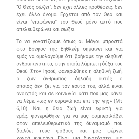
“Ο Θεός σώζει”: δεν έχει άλλες προθέσεις, δεν
έχει άλλο όνομα. Έρχεται από τον Θεό και
είναι “επιφάνεια” του Θεού μόνο αυτό που
απελευθερώνει και σώζει.
Το να γονατίζουμε όπως οι Μάγοι μπροστά
στο Βρέφος της Βηθλεέμ σημαίνει και για
εμάς να ομολογούμε ότι βρήκαμε την αληθινή
ανθρωπινότητα, στην οποία λάμπει η δόξα του
Θεού. Στον Ιησού, φανερώθηκε η αληθινή ζωή,
ο ζων άνθρωπος, δηλαδή αυτός ο
οποίος δεν ζει για τον εαυτό του, αλλά είναι
ανοιχτός και σε κοινωνία, κάτι που μας κάνει
να λέμε: «ως εν ουρανώ και επί της γης» (Μτ
6,10). Ναι, η θεία ζωή είναι εφικτή για
εμάς, φανερώθηκε, για να μας συμπεριλάβει
στον απελευθερωτικό της δυναμισμό που
διαλύει τους φόβους και μας φέρνει
κοντά ενειρήνη. Είναι μια δυνατότητα, μια