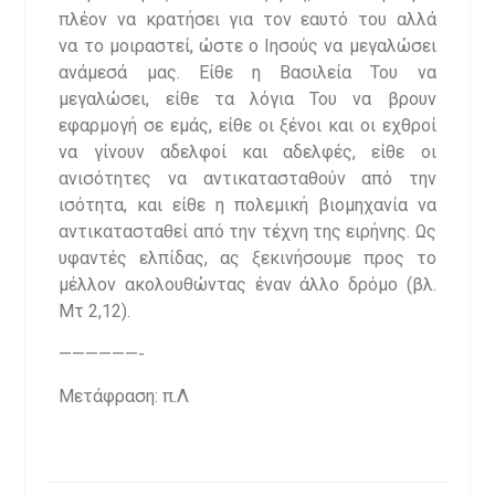
πλέον να κρατήσει για τον εαυτό του αλλά
να το μοιραστεί, ώστε ο Ιησούς να μεγαλώσει
ανάμεσά μας. Είθε η Βασιλεία Του να
μεγαλώσει, είθε τα λόγια Του να βρουν
εφαρμογή σε εμάς, είθε οι ξένοι και οι εχθροί
να γίνουν αδελφοί και αδελφές, είθε οι
ανισότητες να αντικατασταθούν από την
ισότητα, και είθε η πολεμική βιομηχανία να
αντικατασταθεί από την τέχνη της ειρήνης. Ως
υφαντές ελπίδας, ας ξεκινήσουμε προς το
μέλλον ακολουθώντας έναν άλλο δρόμο (βλ.
Μτ 2,12).
——————-
Μετάφραση: π.Λ