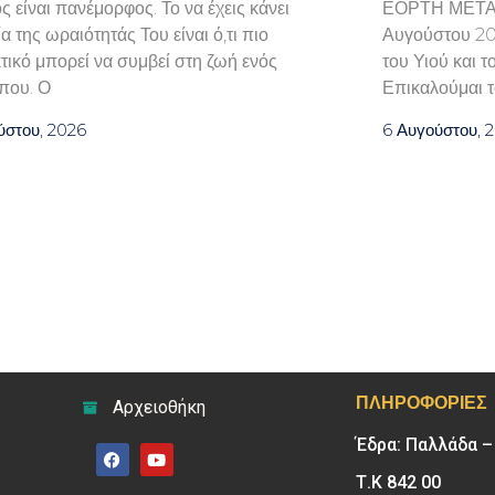
 είναι πανέμορφος. Το να έχεις κάνει
ΕΟΡΤΗ ΜΕΤ
α της ωραιότητάς Του είναι ό,τι πιο
Αυγούστου 202
τικό μπορεί να συμβεί στη ζωή ενός
του Υιού και 
που. Ο
Επικαλούμαι τ
ύστου, 2026
6 Αυγούστου, 
ΠΛΗΡΟΦΟΡΊΕΣ
Αρχειοθήκη
Έδρα: Παλλάδα 
Τ.Κ 842 00