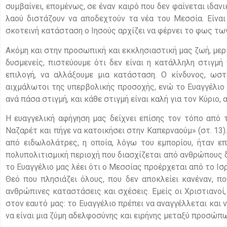
συμβαίνει, επομένως, σε έναν καιρό που δεν φαίνεται ιδανι
λαού διστάζουν να αποδεχτούν τα νέα του Μεσσία. Είνα
σκοτεινή κατάσταση ο Ιησούς αρχίζει να φέρνει το φως τω
Ακόμη και στην προσωπική και εκκλησιαστική μας ζωή, μ
δυσμενείς, πιστεύουμε ότι δεν είναι η κατάλληλη στιγμή
επιλογή, να αλλάξουμε μια κατάσταση. Ο κίνδυνος, ωστ
αιχμάλωτοι της υπερβολικής προσοχής, ενώ το Ευαγγέλιο 
ανά πάσα στιγμή, και κάθε στιγμή είναι καλή για τον Κύριο,
Η ευαγγελική αφήγηση μας δείχνει επίσης τον τόπο από 
Ναζαρέτ και πήγε να κατοικήσει στην Καπερναούμ» (στ. 13)
από ειδωλολάτρες, η οποία, λόγω του εμπορίου, ήταν ε
πολυπολιτισμική περιοχή που διασχίζεται από ανθρώπους 
το Ευαγγέλιο μας λέει ότι ο Μεσσίας προέρχεται από το Ισρ
Θεό που πλησιάζει όλους, που δεν αποκλείει κανέναν, πο
ανθρώπινες καταστάσεις και σχέσεις. Εμείς οι Χριστιανοί
στον εαυτό μας: το Ευαγγέλιο πρέπει να αναγγέλλεται και 
να είναι μια ζύμη αδελφοσύνης και ειρήνης μεταξύ προσώπ