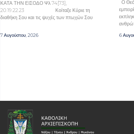
Ο Θεός
ΚΑΤΑ ΤΗΝ ΕΙΣΟΔΟ Ψλ 74[73],
εμπειρί
20.19.22.23 Κοίταξε Κύριε τη
εκπληκ
διαθήκη Σου και τις ψυχές των πτωχών Σου
ανθρώ
7 Αυγούστου, 2026
6 Αυγο