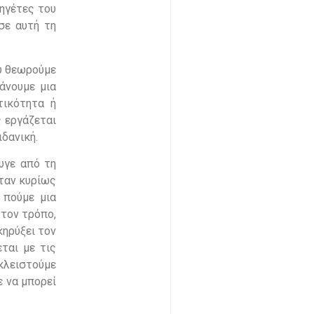
 ηγέτες του
σε αυτή τη
υ θεωρούμε
άνουμε μια
τικότητα ή
 εργάζεται
ιδανική.
υγε από τη
νταν κυρίως
 πούμε μια
 τον τρόπο,
κηρύξει τον
εται με τις
 κλειστούμε
ε να μπορεί