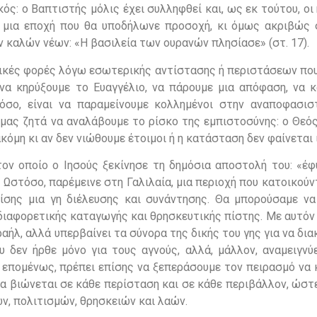
κός: ο Βαπτιστής μόλις έχει συλληφθεί και, ως εκ τούτου, οι
ι μια εποχή που θα υποδήλωνε προσοχή, κι όμως ακριβώς 
ν καλών νέων: «Η βασιλεία των ουρανών πλησίασε» (στ. 17).
ερικές φορές λόγω εσωτερικής αντίστασης ή περιστάσεων πο
 να κηρύξουμε το Ευαγγέλιο, να πάρουμε μια απόφαση, να κ
όσο, είναι να παραμείνουμε κολλημένοι στην αναποφασισ
μας ζητά να αναλάβουμε το ρίσκο της εμπιστοσύνης: ο Θεός
 ακόμη κι αν δεν νιώθουμε έτοιμοι ή η κατάσταση δεν φαίνεται 
τον οποίο ο Ιησούς ξεκίνησε τη δημόσια αποστολή του: «έφ
. Ωστόσο, παρέμεινε στη Γαλιλαία, μια περιοχή που κατοικού
πίσης μια γη διέλευσης και συνάντησης. Θα μπορούσαμε να
διαφορετικής καταγωγής και θρησκευτικής πίστης. Με αυτόν
αήλ, αλλά υπερβαίνει τα σύνορα της δικής του γης για να δια
υ δεν ήρθε μόνο για τους αγνούς, αλλά, μάλλον, αναμειγνύ
, επομένως, πρέπει επίσης να ξεπεράσουμε τον πειρασμό να
να βιώνεται σε κάθε περίσταση και σε κάθε περιβάλλον, ώστ
ων, πολιτισμών, θρησκειών και λαών.