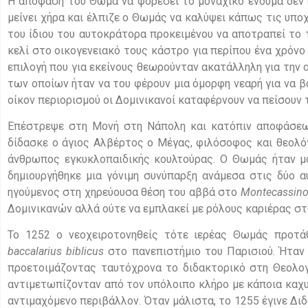
Η απόφαση του Θωμά να φορέσει το μοναχικό ένδυμα δεν έ
μείνει χήρα και έλπιζε ο Θωμάς να καλύψει κάπως τις υπο
του ίδιου του αυτοκράτορα προκειμένου να αποτραπεί το 
κελί στο οικογενειακό τους κάστρο για περίπου ένα χρόν
επιλογή που για εκείνους θεωρούνταν ακατάλληλη για την 
των οποίων ήταν να του φέρουν μια όμορφη νεαρή για να β
οίκον περιορισμού οι Δομινικανοί καταφέρνουν να πείσουν 
Επέστρεψε στη Μονή στη Νάπολη και κατόπιν αποφάσεως
δίδασκε ο άγιος Αλβέρτος ο Μέγας, φιλόσοφος και θεολό
άνθρωπος εγκυκλοπαιδικής κουλτούρας. Ο Θωμάς ήταν μα
δημιουργήθηκε μια γόνιμη συνύπαρξη ανάμεσα στις δύο α
ηγούμενος στη χηρεύουσα θέση του αββά στο
Montecassin
Δομινικανών αλλά ούτε να εμπλακεί με ρόλους καριέρας στ
Το 1252 ο νεοχειροτονηθείς τότε ιερέας Θωμάς προτ
baccalarius
biblicus
στο πανεπιστήμιο του Παρισιού. Ήταν
προετοιμάζοντας ταυτόχρονα το διδακτορικό στη Θεολογ
αντιμετωπίζονταν από τον υπόλοιπο κλήρο με κάποια καχυ
αντιμαχόμενο περιβάλλον. Όταν μάλιστα, το 1255 έγινε Δι