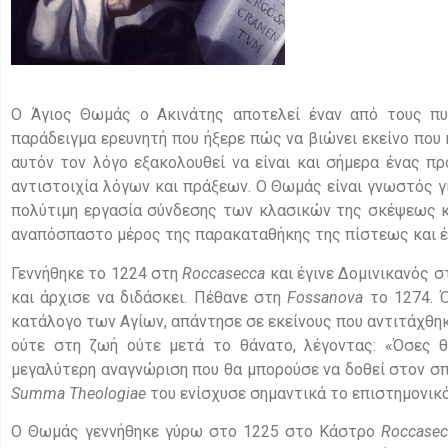
Ο Άγιος Θωμάς ο Ακινάτης αποτελεί έναν από τους π
παράδειγμα ερευνητή που ήξερε πώς να βιώνει εκείνο που 
αυτόν τον λόγο εξακολουθεί να είναι και σήμερα ένας π
αντιστοιχία λόγων και πράξεων. Ο Θωμάς είναι γνωστός γι
πολύτιμη εργασία σύνδεσης των κλασικών της σκέψεως και
αναπόσπαστο μέρος της παρακαταθήκης της πίστεως και έ
Γεννήθηκε το 1224 στη
Roccasecca
και έγινε Δομινικανός 
και άρχισε να διδάσκει. Πέθανε στη
Fossanova
το 1274. 
κατάλογο των Αγίων, απάντησε σε εκείνους που αντιτάχθηκα
ούτε στη ζωή ούτε μετά το θάνατο, λέγοντας: «Όσες θε
μεγαλύτερη αναγνώριση που θα μπορούσε να δοθεί στον σπ
Summa
Theologiae
του ενίσχυσε σημαντικά το επιστημονικό
Ο Θωμάς γεννήθηκε γύρω στο 1225 στο Κάστρο
Roccasec