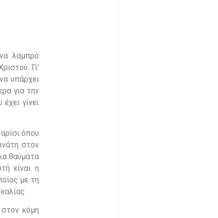
ένα λαμπρό
ριστού. Γι’
να υπάρχει
ερα για την
έχει γίνει
Παρίσι όπου
ινάτη στον
άλα θαύματα
τή είναι η
ποίος με τη
καλίας.
ε στον κόμη