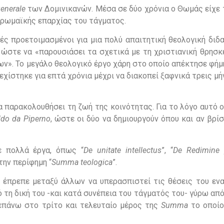
enerale
των Δομινικανών. Μέσα σε δύο χρόνια ο Θωμάς είχε 
 ρωμαϊκής επαρχίας του τάγματος.
ές προετοιμασμένοι για μια πολύ απαιτητική θεολογική διδ
 ώστε να «παρουσιάσει τα σχετικά με τη χριστιανική θρησκ
ων». Το μεγάλο θεολογικό έργο χάρη στο οποίο απέκτησε φήμ
χίστηκε για επτά χρόνια μέχρι να διακοπεί ξαφνικά τρεις μή
παρακολουθήσει τη ζωή της κοινότητας. Για το λόγο αυτό ο
ldo
da
Piperno
, ώστε οι δύο να δημιουργούν όπου και αν βρί
ε πολλά έργα, όπως “
De
unitate
intellectus
”, “
De
Redimine
 την περίφημη “
Summa
teologica
”.
εί έπρεπε μεταξύ άλλων να υπερασπιστεί τις θέσεις του εν
τη δική του -και κατά συνέπεια του τάγματός του- γύρω απ
 επάνω στο τρίτο και τελευταίο μέρος της
Summa
το οποίο