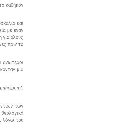
το καθήκον
ασκαλία και
εία με έναν
η για όλους
νες πριν το
ι ανώτεροι
σκονταν μια
principum
”,
αντίων των
ό θεολογικά
, λόγω του