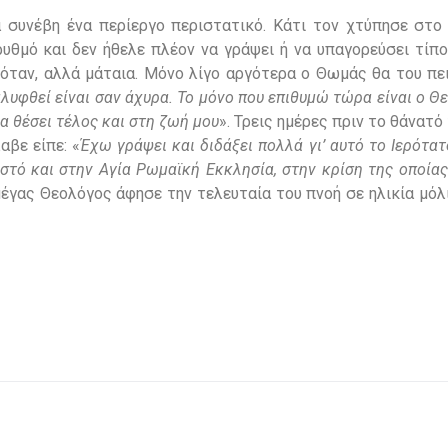
α συνέβη ένα περίεργο περιστατικό. Κάτι τον χτύπησε στο
ρυθμό και δεν ήθελε πλέον να γράψει ή να υπαγορεύσει τίπ
ταν, αλλά μάταια. Μόνο λίγο αργότερα ο Θωμάς θα του πει
υφθεί είναι σαν άχυρα. Το μόνο που επιθυμώ τώρα είναι ο Θε
α θέσει τέλος και στη ζωή μου
». Τρεις ημέρες πριν το θάνατό
αβε είπε: «
Έχω γράψει και διδάξει πολλά γι’ αυτό το
I
ερότατ
ιστό και στην Αγία Ρωμαϊκή Εκκλησία, στην κρίση της οποί
μέγας Θεολόγος άφησε την τελευταία του πνοή σε ηλικία μόλ