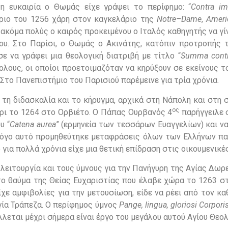
 ευκαιρία ο Θωμάς είχε γράψει το περίφημο: “
Contra
im
ριο του 1256 χάρη στον καγκελάριο της
Notre
–
Dame
,
Ameri
κόμα πολύς ο καιρός προκειμένου ο Ιταλός καθηγητής να γί
ου.
Στο Παρίσι, ο Θωμάς ο Ακινάτης, κατόπιν προτροπής τ
ησε να γράφει μια θεολογική διατριβή με τίτλο “
Summa
cont
λους, οι οποίοι προετοιμαζόταν να κηρύξουν σε εκείνους τ
το Πανεπιστήμιο του Παρισιού παρέμεινε για τρία χρόνια.
 τη διδασκαλία και το κήρυγμα, αρχικά στη Νάπολη και στη 
ος
χρι το 1264 στο Ορβιέτο. Ο Πάπας Ουρβανός 4
παρήγγειλε 
υ “
Catena
aurea
” (ερμηνεία των τεσσάρων Ευαγγελίων) και ν
ο λόγο αυτό προμηθεύτηκε μεταφράσεις όλων των Ελλήνων π
ο για πολλά χρόνια είχε μια θετική επίδραση στις οικουμενικέ
λειτουργία και τους ύμνους για την Πανήγυρη της Αγίας Δωρε
ο θαύμα της Θείας Ευχαριστίας που έλαβε χώρα το 1263 στ
ίχε αμφιβολίες για την μετουσίωση, είδε να ρέει από τον κ
γία Τράπεζα. Ο περίφημος ύμνος
Pange
,
lingua
,
gloriosi
Corpori
λεται μέχρι σήμερα είναι έργο του μεγάλου αυτού Αγίου Θεολ