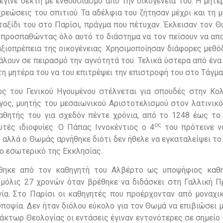
γινε δεκτή με ενθουσιασμό από την οικογένειά του. Η μητέ
χρεώσεις του σπιτιού. Τα αδέλφια του ζήτησαν μέχρι και τη
ταξίδι του στο Παρίσι, πράγμα που πέτυχαν. Έκλεισαν τον 
ο προσπαθώντας όλο αυτό το διάστημα να τον πείσουν να απ
αξιοπρέπεια της οικογένειας. Χρησιμοποίησαν διάφορες μεθό
άλουν σε πειρασμό την αγνότητά του. Τελικά ύστερα από ένα
τη μητέρα του να του επιτρέψει την επιστροφή του στο Τάγμα
 του Γενικού Ηγουμένου στέλνεται για σπουδές στην Κο
γος, μυητής του μεσαιωνικού Αριστοτελισμού στον λατινικό
θητής του για σχεδόν πέντε χρόνια, από το 1248 έως το 
ος
υτές ιδιοφυίες. Ο Πάπας Ιννοκέντιος ο 4
του πρότεινε ν
o
αλλά ο Θωμάς αρνήθηκε διότι δεν ήθελε να εγκαταλείψει τ
ο εσωτερικό της Εκκλησίας.
άθηκε από τον καθηγητή του Αλβέρτο ως υποψήφιος καθ
 μόλις 27 χρονών όταν βρέθηκε να διδάσκει στη Γαλλική 
ία. Στο Παρίσι οι καθηγητές που προέρχονταν από μοναχι
ποψία. Δεν ήταν διόλου εύκολο για τον Θωμά να επιβιώσει 
δάκτωρ Θεολογίας οι εντάσεις έγιναν εντονότερες σε σημείο