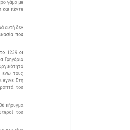
ερο γάμο με
α και πέντε
ρά αυτή δεν
ικασία που
το 1239 οι
α Γρηγόριο
ουργικότητά
, ενώ τους
 έγινε. Στη
γραπτά του
θύ κήρυγμα
ώτεροί του