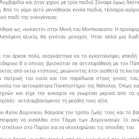
Λομβαρδία και ήταν χήρος με τρία παιδιά. Σύναψε όμως δεύτ
 Από το γάμο αυτό γεννήθηκαν εννέα παιδιά, τέσσερα αγόρι
κό παιδί της οικογένειας.
άλθηκε ως «εκλεκτό» στην Μονή του
Montecassino
. Η προσφο
επόμενη ηλικία, θα γινόταν μοναχός. Ήταν απλά μια διαδ
 του άρεσε πολύ, αναγκάστηκε να το εγκαταλείψει, επειδή 
ιδερίκο Β ο οποίος βρισκόταν σε αντιπαράθεση με τον Πάπ
εκτός από οκτώ ντόπιους, μειώνοντας έτσι αισθητά τη λειτ
 πατρική του οικία και τον παρέδωσε στους γονείς του
δοσία του αυτοκράτορα Πανεπιστήμιο της Νάπολης. Όπως και
νών και είχε την ευκαιρία να γνωρίσει μερικά από τα 
χολές- αντιλαμβανόμενος τη μεγάλη τους αξία.
υ Αγίου Δομινίκου, θαύμασε τον τρόπο ζωής τους και το βα
πόφαση να εισέλθει στο Τάγμα των Δομινικανών. Οι αν
 στείλουν στο Παρίσι για να ολοκληρώσει τις σπουδές του.