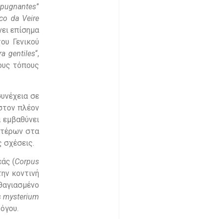
pugnantes
”
co
da
Veire
νει επίσημα
ου Γενικού
ra
gentiles
“,
ους τόπους
συνέχεια σε
στον πλέον
α εμβαθύνει
ατέρων στα
ς σχέσεις.
άς (
Corpus
ην κοντινή
αθαγιασμένο
s
mysterium
όγου.