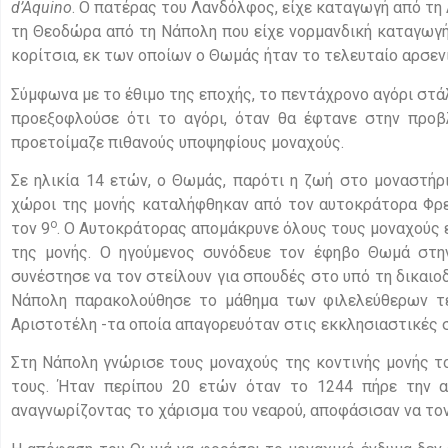
d
’
Aquino
. O πατέρας του Λανδόλφος, είχε καταγωγή από τη 
τη Θεοδώρα από τη Νάπολη που είχε νορμανδική καταγωγή.
κορίτσια, εκ των οποίων ο Θωμάς ήταν το τελευταίο αρσενι
Σύμφωνα με το έθιμο της εποχής, το πεντάχρονο αγόρι στ
προεξοφλούσε ότι το αγόρι, όταν θα έφτανε στην προβλ
προετοίμαζε πιθανούς υποψηφίους μοναχούς.
Σε ηλικία 14 ετών, ο Θωμάς, παρότι η ζωή στο μοναστήρι
χώροι της μονής καταλήφθηκαν από τον αυτοκράτορα Φρε
ο
τον 9
. Ο Αυτοκράτορας απομάκρυνε όλους τους μοναχούς 
της μονής. Ο ηγούμενος συνόδευε τον έφηβο Θωμά στην
συνέστησε να τον στείλουν για σπουδές στο υπό τη δικαιο
Νάπολη παρακολούθησε το μάθημα των φιλελεύθερων τεχ
Αριστοτέλη -τα οποία απαγορευόταν στις εκκλησιαστικές σ
Στη Νάπολη γνώρισε τους μοναχούς της κοντινής μονής το
τους. Ήταν περίπου 20 ετών όταν το 1244 πήρε την α
αναγνωρίζοντας το χάρισμα του νεαρού, αποφάσισαν να τον