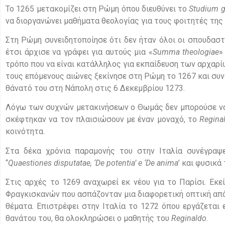
Το 1265 μετακομίζει στη Ρώμη όπου διευθύνει το
Studium
g
να διοργανώνει μαθήματα θεολογίας για τους φοιτητές της
Στη Ρώμη συνειδητοποίησε ότι δεν ήταν όλοι οι σπουδαστ
έτσι άρχισε να γράφει για αυτούς μια «
Summa
theologiae
»
τρόπο που να είναι κατάλληλος για εκπαίδευση των αρχαρί
τους επόμενους αιώνες ξεκίνησε στη Ρώμη το 1267 και συνε
θάνατό του στη Νάπολη στις 6 Δεκεμβρίου 1273.
Λόγω των συχνών μετακινήσεων ο Θωμάς δεν μπορούσε να 
σκέφτηκαν να τον πλαισιώσουν με έναν μοναχό, το
Regina
κοινότητα.
Στα δέκα χρόνια παραμονής του στην Ιταλία συνέγραψ
“
Quaestiones
disputatae
, ‘
De
potentia
’
e
‘
De
anima
’ και φυσικά
Στις αρχές το 1269 αναχωρεί εκ νέου για το Παρίσι. Εκ
Φραγκισκανών που ασπάζονταν μια διαφορετική οπτική από 
θέματα. Επιστρέφει στην Ιταλία το 1272 όπου εργάζεται
θανάτου του, θα ολοκληρώσει ο μαθητής του
Reginaldo
.