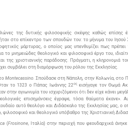
υλώνες της δυτικής φιλοσοφικής σκέψης καθώς επίσης 
ήταν στο επίκεντρο των σπουδών του: το μήνυμα του Ιησού Χ
ροφητικός μάρτυρας, ο οποίος μας υπενθυμίζει πως πρέπει 
α το μνημειώδες θεολογικό και φιλοσοφικό έργο του, ιδιαίτ
 της χριστιανικής παράδοσης. Πράγματι, η κληρονομιά του 
χει συμβάλει στη διαμόρφωση του ρόλου της Εκκλησίας.
στο
Montecassino
. Σπούδασε στη Νάπολη, στην Κολωνία, στο 
ος
Όταν το 1323 ο Πάπας Ιωάννης 22
εισήγαγε τον Θωμά Ακ
ν στην αγιωνυμία του ισχυριζόμενοι ότι δεν είχε κάνει μεγ
ολογικές επισημάνσεις έγραψε, τόσα θαύματα έκανε». Αυ
ουδαίο αυτό θεολόγο και Διδάσκαλο της Εκκλησίας μας, ο ο
, φιλοσοφικό και θεολογικό υπόβαθρο της Χριστιανική Διδασ
ca
(
Frosinone
, Ιταλία) στην περιοχή που φεουδαρχικά άνηκ