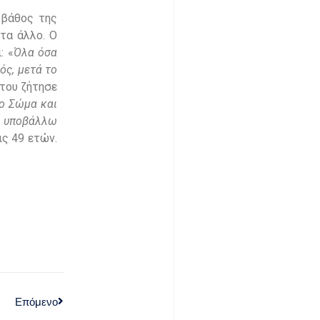
 βάθος της
οτα άλλο. Ο
: «
Όλα όσα
ός, μετά το
 του ζήτησε
ο Σώμα και
ας υποβάλλω
ις 49 ετών.
Επόμενο