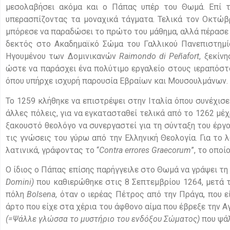
μεσολαβήσει ακόμα και ο Πάπας υπέρ του Θωμά. Επί τη
υπερασπίζοντας τα μοναχικά τάγματα. Τελικά τον Οκτώβ
μπόρεσε να παραδώσει το πρώτο του μάθημα, αλλά πέρασε α
δεκτός στο Ακαδημαϊκό Σώμα του Γαλλικού Πανεπιστημί
Ηγουμένου των Δομινικανών
Raimondo
di
Pe
ñ
afort
, ξεκίν
ώστε να παράσχει ένα πολύτιμο εργαλείο στους ιεραπόστο
όπου υπήρχε ισχυρή παρουσία Εβραίων και Μουσουλμάνων. Σ
Το 1259 κλήθηκε να επιστρέψει στην Ιταλία όπου συνέχισε
άλλες πόλεις, για να εγκατασταθεί τελικά από το 1262 μέ
ξακουστό θεολόγο να συνεργαστεί για τη σύνταξη του έργο
τις γνώσεις του γύρω από την Ελληνική Θεολογία. Για τ
λατινικά, γράφοντας το “
Contra
errores
Graecorum
”, το οποί
Ο ίδιος ο Πάπας επίσης παρήγγειλε στο Θωμά να γράψει τη 
Domini
)
που καθιερώθηκε στις 8 Σεπτεμβρίου 1264, μετά τ
πόλη
Bolsena
, όταν ο ιερέας Πέτρος από την Πράγα, που ε
άρτο που είχε στα χέρια του άφθονο αίμα που έβρεξε την Α
(=Ψάλλε γλώσσα το μυστήριο του ενδόξου Σώματος)
που ψάλ