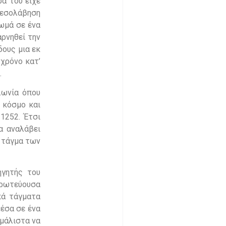
ρα του είχε
 μεσολάβηση
Θωμά σε ένα
αρνηθεί την
δους μια εκ
 χρόνο κατ’
.
λωνία όπου
 κόσμο και
1252. Έτσι
α αναλάβει
ο τάγμα των
ηγητής του
Πρωτεύουσα
κά τάγματα
μέσα σε ένα
 μάλιστα να