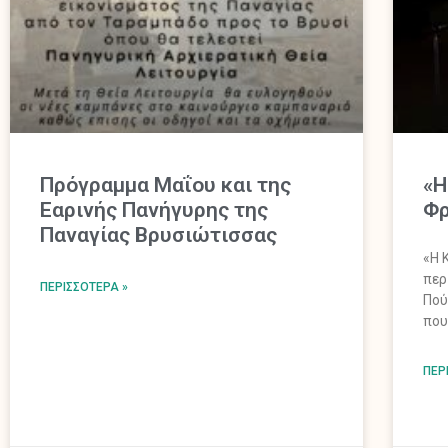
Πρόγραμμα Μαΐου και της
«Η
Εαρινής Πανήγυρης της
Φ
Παναγίας Βρυσιώτισσας
«Η 
περ
ΠΕΡΙΣΣΌΤΕΡΑ »
Πού
που
ΠΕΡ