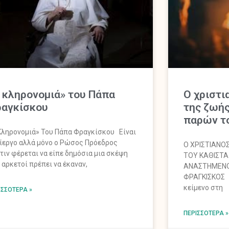
 κληρονομιά» του Πάπα
O χριστι
ραγκίσκου
της ζωής
παρών το
Κληρονομιά» Του Πάπα Φραγκίσκου Είναι
ίεργο αλλά μόνο ο Ρώσος Πρόεδρος
Ο ΧΡΙΣΤΙΑΝΟ
τιν φέρεται να είπε δημόσια μια σκέψη
ΤΟΥ ΚΑΘΙΣΤ
 αρκετοί πρέπει να έκαναν,
ΑΝΑΣΤΗΜΕΝΟ 
ΦΡΑΓΚΙΣΚΟΣ Ε
κείμενο στη
ΙΣΣΌΤΕΡΑ »
ΠΕΡΙΣΣΌΤΕΡΑ »