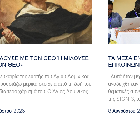
ΛΟΎΣΕ ΜΕ ΤΟΝ ΘΕΌ Ή ΜΙΛΟΎΣΕ ΓΙ
ΤΑ ΜΈΣΑ Ε
Ν ΘΕΌ»
ΕΠΙΚΟΙΝΩΝ
 ευκαιρία της εορτής του Αγίου Δομινίκου,
Αυτά ήταν μερ
ρουσιάζω μερικά στοιχεία από τη ζωή του
αναδείχθηκαν κ
ιδιαίτερο χάρισμά του. Ο Άγιος Δομίνικος
θεματικές συν
της SIGNIS, τ
ύστου, 2026
8 Αυγούστου, 