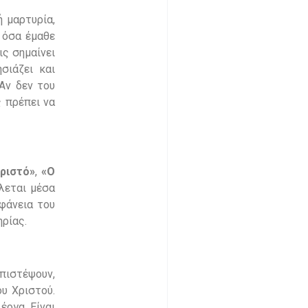
ή μαρτυρία,
ο όσα έμαθε
ις σημαίνει
σιάζει και
Αν δεν του
ς πρέπει να
ριστό»
,
«Ο
λλεται μέσα
αφάνεια του
ρίας.
 πιστέψουν,
υ Χριστού.
έργα. Είναι