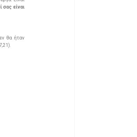
ί σας είναι
εν θα ήταν
,21).