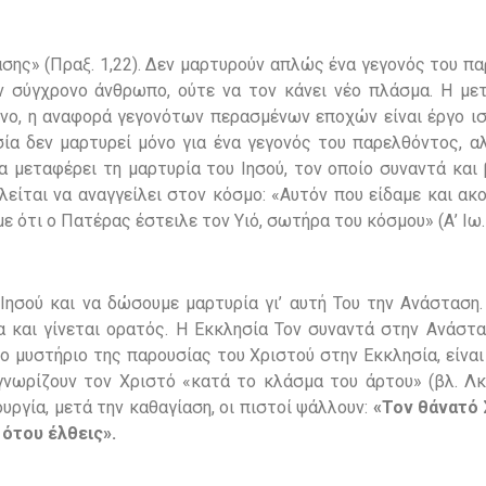
σης» (Πραξ. 1,22). Δεν μαρτυρούν απλώς ένα γεγονός του π
ν σύγχρονο άνθρωπο, ούτε να τον κάνει νέο πλάσμα. Η με
νο, η αναφορά γεγονότων περασμένων εποχών είναι έργο ι
α δεν μαρτυρεί μόνο για ένα γεγονός του παρελθόντος, αλ
α μεταφέρει τη μαρτυρία του Ιησού, τον οποίο συναντά και
λείται να αναγγείλει στον κόσμο: «Αυτόν που είδαμε και ακ
 ότι ο Πατέρας έστειλε τον Υιό, σωτήρα του κόσμου» (Α’ Ιω. 1
ησού και να δώσουμε μαρτυρία γι’ αυτή Του την Ανάσταση. 
 και γίνεται ορατός. Η Εκκλησία Τον συναντά στην Ανάστασ
το μυστήριο της παρουσίας του Χριστού στην Εκκλησία, είνα
γνωρίζουν τον Χριστό «κατά το κλάσμα του άρτου» (βλ. Λκ 
υργία, μετά την καθαγίαση, οι πιστοί ψάλλουν:
«Τον θάνατό Σ
ότου έλθεις».