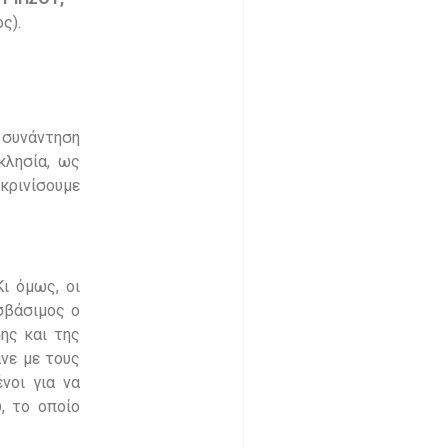
ς).
α συνάντηση
κλησία, ως
κρινίσουμε
ι όμως, οι
σβάσιμος ο
ης και της
ανε με τους
νοι για να
, το οποίο