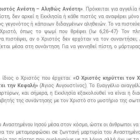
ριστός Ανέστη – Αληθώς Ανέστη»
. Πρόκειται για αγγελία 
ίστη, δεν αρκεί η Εκκλησία ή κάθε πιστός να αναφέρει μόν
ός γεγονότος ή κάποιων διδαγμένων αληθειών. Το να πιστεύε
ριστό, όπως το ψωμί που θρέφει (Ιω 6,26-47)· Τον πλη
α πιστέψει, αν ο Χριστός δεν ερχόταν να τον συναντήσει; 
εται μέσα στη συνάντηση. Για να γεννηθεί πίστη, ο μάρτυρα
 ίδιος ο Χριστός που έρχεται:
«Ο Χριστός κηρύττει τον Χ
τει την Κεφαλή»
(Άγιος Αυγουστίνος). Το Ευαγγέλιο αναγγέ
ρτύρων, και σήμερα, η Εκκλησία εξακολουθεί να είναι η δι
λαβητής της συνάντησης με τον Χριστό στο μυστήριο της σωτη
ου Αναστημένου Ιησού μέσα στον κόσμο, ώστε οι άνθρωποι να
 να τον μεταμορφώσει σε ζωντανή μαρτυρία του Αναστημένο
ρία της πίστης που ομολογούμε με τα λόγια, αλλά όχι με τα 