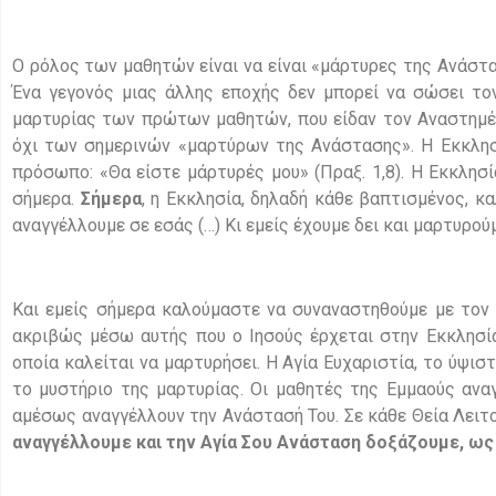
Ο ρόλος των μαθητών είναι να είναι «μάρτυρες της Ανάστα
Ένα γεγονός μιας άλλης εποχής δεν μπορεί να σώσει το
μαρτυρίας των πρώτων μαθητών, που είδαν τον Αναστημέ
όχι των σημερινών «μαρτύρων της Ανάστασης». Η Εκκλησί
πρόσωπο: «Θα είστε μάρτυρές μου» (Πραξ. 1,8). Η Εκκλησί
σήμερα.
Σήμερα
, η Εκκλησία, δηλαδή κάθε βαπτισμένος, κα
αναγγέλλουμε σε εσάς (…) Κι εμείς έχουμε δει και μαρτυρούμε
Και εμείς σήμερα καλούμαστε να συναναστηθούμε με τον Ι
ακριβώς μέσω αυτής που ο Ιησούς έρχεται στην Εκκλησία
οποία καλείται να μαρτυρήσει. Η Αγία Ευχαριστία, το ύψισ
το μυστήριο της μαρτυρίας. Οι μαθητές της Εμμαούς ανα
αμέσως αναγγέλλουν την Ανάστασή Του. Σε κάθε Θεία Λειτο
αναγγέλλουμε και την Αγία Σου Ανάσταση δοξάζουμε, ως 