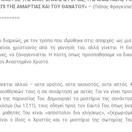
ΕΠΙ ΤΗΣ ΑΜΑΡΤΙΑΣ ΚΑΙ ΤΟΥ ΘΑΝΑΤΟΥ»
— (Πάπας Φραγκίσκο
========
αι διαρκώς, με τον τρόπο που ιδρύθηκε στις απαρχές: ως μι
είναι χριστιανός από τη γέννησή του, αλλά γίνεται. Η Εκ
ες, να ξαναγεννιέται. Η πίστη, όπως προσπαθήσαμε να διευ
ον Αναστημένο Χριστό.
κεται αλλού – ούτε ορατός, ούτε ακουστός, ούτε απτός. Κ
αισθήσεών τους ή σε συνάρτηση με αυτές. Για να γίνει προ
 της παρουσίας Του. Δημιουργεί τα μυστήρια της συνάντησ
κόσμο (Ιω 17,11), τους οδηγεί προς τον Εαυτό Του, όπως έκ
 μαθητές Του είναι «απόστολοι δια κλήσεως», «ξεχωρισμέ
είναι ο ίδιος ο Χριστός και το μυστήριο της σωτηρίας Του