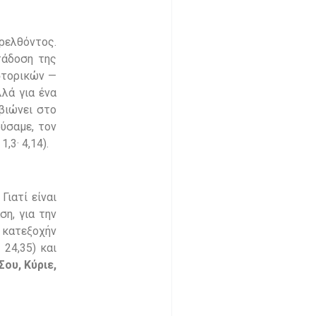
αρελθόντος.
τάδοση της
στορικών —
λά για ένα
 βιώνει στο
ούσαμε, τον
,3· 4,14).
Γιατί είναι
η, για την
ι κατεξοχήν
24,35) και
ου, Κύριε,