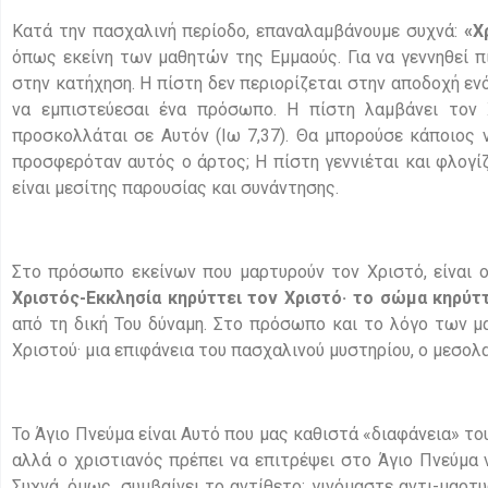
Κατά την πασχαλινή περίοδο, επαναλαμβάνουμε συχνά:
«Χ
όπως εκείνη των μαθητών της Εμμαούς. Για να γεννηθεί π
στην κατήχηση. Η πίστη δεν περιορίζεται στην αποδοχή εν
να εμπιστεύεσαι ένα πρόσωπο. Η πίστη λαμβάνει τον Χ
προσκολλάται σε Αυτόν (Ιω 7,37). Θα μπορούσε κάποιος ν
προσφερόταν αυτός ο άρτος; Η πίστη γεννιέται και φλογίζ
είναι μεσίτης παρουσίας και συνάντησης.
Στο πρόσωπο εκείνων που μαρτυρούν τον Χριστό, είναι ο
Χριστός-Εκκλησία κηρύττει τον Χριστό· το σώμα κηρύτ
από τη δική Του δύναμη. Στο πρόσωπο και το λόγο των μα
Χριστού· μια επιφάνεια του πασχαλινού μυστηρίου, ο μεσο
Το Άγιο Πνεύμα είναι Αυτό που μας καθιστά «διαφάνεια» τ
αλλά ο χριστιανός πρέπει να επιτρέψει στο Άγιο Πνεύμα
Συχνά, όμως, συμβαίνει το αντίθετο: γινόμαστε αντι-μαρτυ