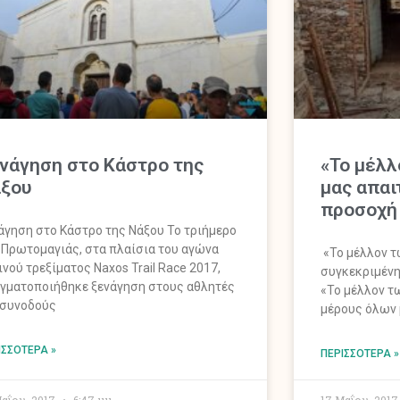
νάγηση στο Κάστρο της
«Το μέλλ
ξου
μας απαι
προσοχή 
άγηση στο Κάστρο της Νάξου Το τριήμερο
 Πρωτομαγιάς, στα πλαίσια του αγώνα
«Το μέλλον τ
ινού τρεξίματος Naxos Trail Race 2017,
συγκεκριμένη
γματοποιήθηκε ξενάγηση στους αθλητές
«Το μέλλον τ
 συνοδούς
μέρους όλων 
ΙΣΣΌΤΕΡΑ »
ΠΕΡΙΣΣΌΤΕΡΑ »
Μαΐου, 2017
6:47 μμ
17 Μαΐου, 201