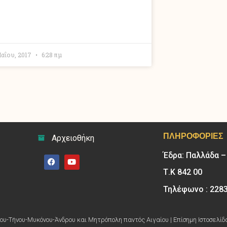
Μαΐου, 2017
6:28 πμ
ΠΛΗΡΟΦΟΡΊΕΣ
Αρχειοθήκη
Έδρα: Παλλάδα 
Τ.Κ 842 00
Τηλέφωνο : 228
υ-Τήνου-Μυκόνου-Άνδρου και Μητρόπολη παντός Αιγαίου | Επίσημη Ιστοσελίδ