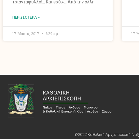
τριαντάφυλλο!… Και εσύ;»… Από την άλλη
ΠΕΡΙΣΣΌΤΕΡΑ »
17 Μαΐου, 2017
6:29 πμ
17 
©2022 Καθολική Αρχιεπισκοπή Νάξο