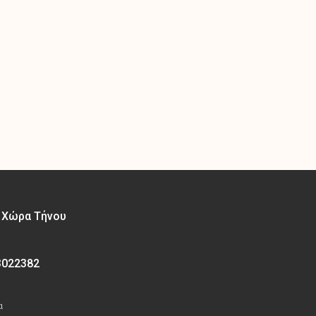
– Χώρα Τήνου
3022382
α