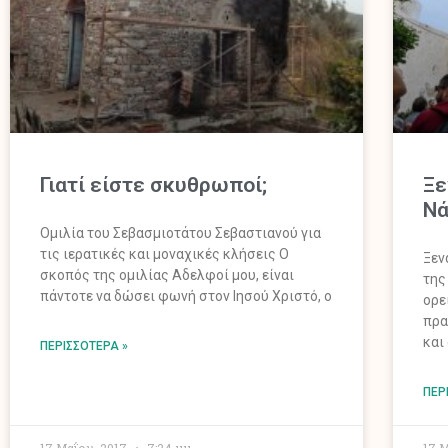
Γιατί είστε σκυθρωποί;
Ξε
Νά
Ομιλία του Σεβασμιοτάτου Σεβαστιανού για
τις ιερατικές και μοναχικές κλήσεις Ο
Ξεν
σκοπός της ομιλίας Αδελφοί μου, είναι
της
πάντοτε να δώσει φωνή στον Ιησού Χριστό, ο
ορε
πρα
και
ΠΕΡΙΣΣΌΤΕΡΑ »
ΠΕΡ
17 Μαΐου, 2017
7:24 μμ
17 