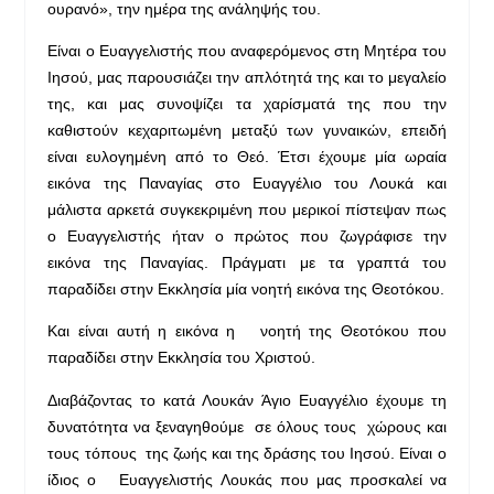
ουρανό», την ημέρα της ανάληψής του.
Είναι ο Ευαγγελιστής που αναφερόμενος στη Μητέρα του
Ιησού, μας παρουσιάζει την απλότητά της και το μεγαλείο
της, και μας συνοψίζει τα χαρίσματά της που την
καθιστούν κεχαριτωμένη μεταξύ των γυναικών, επειδή
είναι ευλογημένη από το Θεό. Έτσι έχουμε μία ωραία
εικόνα της Παναγίας στο Ευαγγέλιο του Λουκά και
μάλιστα αρκετά συγκεκριμένη που μερικοί πίστεψαν πως
ο Ευαγγελιστής ήταν ο πρώτος που ζωγράφισε την
εικόνα της Παναγίας. Πράγματι με τα γραπτά του
παραδίδει στην Εκκλησία μία νοητή εικόνα της Θεοτόκου.
Και είναι αυτή η εικόνα η νοητή της Θεοτόκου που
παραδίδει στην Εκκλησία του Χριστού.
Διαβάζοντας το κατά Λουκάν Άγιο Ευαγγέλιο έχουμε τη
δυνατότητα να ξεναγηθούμε σε όλους τους χώρους και
τους τόπους της ζωής και της δράσης του Ιησού. Είναι ο
ίδιος ο Ευαγγελιστής Λουκάς που μας προσκαλεί να