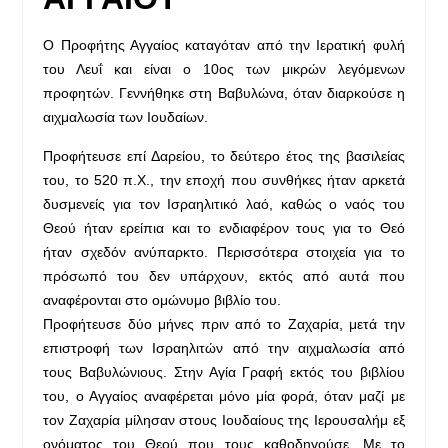
Ο Προφήτης Αγγαίος καταγόταν από την Ιερατική φυλή
του Λευΐ και είναι ο 10ος των μικρών λεγόμενων
προφητών. Γεννήθηκε στη Βαβυλώνα, όταν διαρκούσε η
αιχμαλωσία των Ιουδαίων.
Προφήτευσε επί Δαρείου, το δεύτερο έτος της βασιλείας
του, το 520 π.Χ., την εποχή που συνθήκες ήταν αρκετά
δυσμενείς για τον Ισραηλιτικό λαό, καθώς ο ναός του
Θεού ήταν ερείπια και το ενδιαφέρον τους για το Θεό
ήταν σχεδόν ανύπαρκτο. Περισσότερα στοιχεία για το
πρόσωπό του δεν υπάρχουν, εκτός από αυτά που
αναφέρονται στο ομώνυμο βιβλίο του.
Προφήτευσε δύο μήνες πριν από το Ζαχαρία, μετά την
επιστροφή των Ισραηλιτών από την αιχμαλωσία από
τους Βαβυλώνιους. Στην Αγία Γραφή εκτός του βιβλίου
του, ο Αγγαίος αναφέρεται μόνο μία φορά, όταν μαζί με
τον Ζαχαρία μίλησαν στους Ιουδαίους της Ιερουσαλήμ εξ
ονόματος του Θεού που τους καθοδηγούσε. Με το