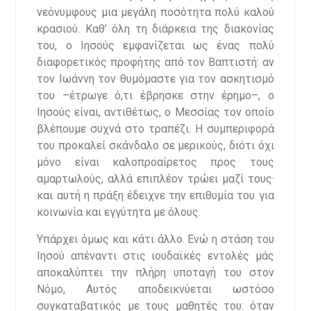
νεόνυμφους μια μεγάλη ποσότητα πολύ καλού
κρασιού. Καθ’ όλη τη διάρκεια της διακονίας
του, ο Ιησούς εμφανίζεται ως ένας πολύ
διαφορετικός προφήτης από τον Βαπτιστή: αν
τον Ιωάννη τον θυμόμαστε για τον ασκητισμό
του –έτρωγε ό,τι έβρησκε στην έρημο–, ο
Ιησούς είναι, αντιθέτως, ο Μεσσίας τον οποίο
βλέπουμε συχνά στο τραπέζι. Η συμπεριφορά
του προκαλεί σκάνδαλο σε μερικούς, διότι όχι
μόνο είναι καλοπροαίρετος προς τους
αμαρτωλούς, αλλά επιπλέον τρώει μαζί τους·
και αυτή η πράξη έδειχνε την επιθυμία του για
κοινωνία και εγγύτητα με όλους.
Υπάρχει όμως και κάτι άλλο. Ενώ η στάση του
Ιησού απέναντι στις ιουδαϊκές εντολές μάς
αποκαλύπτει την πλήρη υποταγή του στον
Νόμο, Αυτός αποδεικνύεται ωστόσο
συγκαταβατικός με τους μαθητές του: όταν