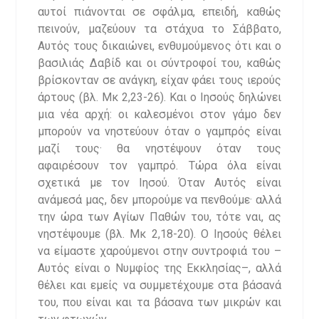
αυτοί πιάνονται σε σφάλμα, επειδή, καθώς
πεινούν, μαζεύουν τα στάχυα το Σάββατο,
Αυτός τους δικαιώνει, ενθυμούμενος ότι και ο
βασιλιάς Δαβίδ και οι σύντροφοί του, καθώς
βρίσκονταν σε ανάγκη, είχαν φάει τους ιερούς
άρτους (βλ. Μκ 2,23-26). Και ο Ιησούς δηλώνει
μια νέα αρχή: οι καλεσμένοι στον γάμο δεν
μπορούν να νηστεύουν όταν ο γαμπρός είναι
μαζί τους· θα νηστέψουν όταν τους
αφαιρέσουν τον γαμπρό. Τώρα όλα είναι
σχετικά με τον Ιησού. Όταν Αυτός είναι
ανάμεσά μας, δεν μπορούμε να πενθούμε· αλλά
την ώρα των Αγίων Παθών του, τότε ναι, ας
νηστέψουμε (βλ. Mκ 2,18-20). Ο Ιησούς θέλει
να είμαστε χαρούμενοι στην συντροφιά του –
Αυτός είναι ο Νυμφίος της Εκκλησίας–, αλλά
θέλει και εμείς να συμμετέχουμε στα βάσανά
του, που είναι και τα βάσανα των μικρών και