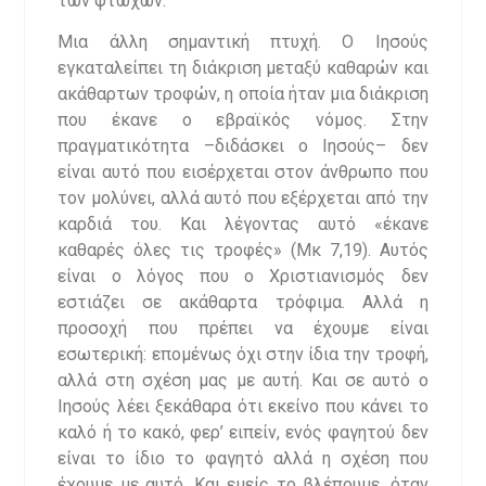
των φτωχών.
Μια άλλη σημαντική πτυχή. Ο Ιησούς
εγκαταλείπει τη διάκριση μεταξύ καθαρών και
ακάθαρτων τροφών, η οποία ήταν μια διάκριση
που έκανε ο εβραϊκός νόμος. Στην
πραγματικότητα –διδάσκει ο Ιησούς– δεν
είναι αυτό που εισέρχεται στον άνθρωπο που
τον μολύνει, αλλά αυτό που εξέρχεται από την
καρδιά του. Και λέγοντας αυτό «έκανε
καθαρές όλες τις τροφές» (Μκ 7,19). Αυτός
είναι ο λόγος που ο Χριστιανισμός δεν
εστιάζει σε ακάθαρτα τρόφιμα. Αλλά η
προσοχή που πρέπει να έχουμε είναι
εσωτερική: επομένως όχι στην ίδια την τροφή,
αλλά στη σχέση μας με αυτή. Και σε αυτό ο
Ιησούς λέει ξεκάθαρα ότι εκείνο που κάνει το
καλό ή το κακό, φερ’ ειπείν, ενός φαγητού δεν
είναι το ίδιο το φαγητό αλλά η σχέση που
έχουμε με αυτό. Και εμείς το βλέπουμε, όταν