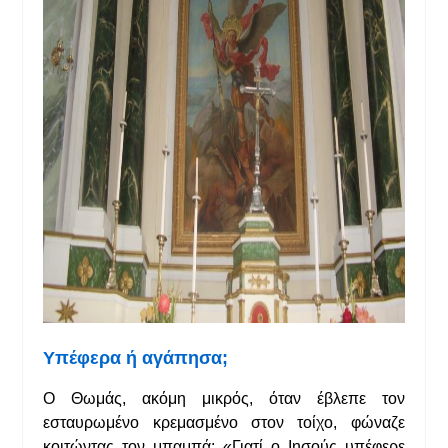
Υπέφερα
ή
αγάπησα
;
Ο Θωμάς, ακόμη μικρός, όταν έβλεπε τον
εσταυρωμένο κρεμασμένο στον τοίχο, φώναζε
κοιτώντας τον μπαμπά: «Γιατί ο Ιησούς υπέφερε