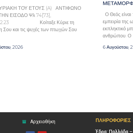
ΜΕΤΑΜΟΡΦ
ΥΡΙΑΚΗ ΤΟΥ ΕΤΟΥΣ (A) ΑΝΤΙΦΩΝΟ
Ο Θεός είναι 
ΤΗΝ ΕΙΣΟΔΟ Ψλ 74[73],
εμπειρία της ω
9.22.23 Κοίταξε Κύριε τη
εκπληκτικό μπ
η Σου και τις ψυχές των πτωχών Σου
ανθρώπου. Ο
ύστου, 2026
6 Αυγούστου, 
ΠΛΗΡΟΦΟΡΊΕΣ
Αρχειοθήκη
Έδρα: Παλλάδα 