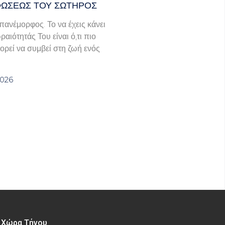
ΩΣΕΩΣ ΤΟΥ ΣΩΤΗΡΟΣ
πανέμορφος. Το να έχεις κάνει
ραιότητάς Του είναι ό,τι πιο
ορεί να συμβεί στη ζωή ενός
2026
– Χώρα Τήνου