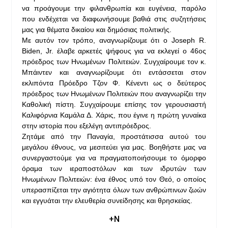
να προάγουμε την φιλανθρωπία και ευγένεια, παρόλο
που ενδέχεται να διαφωνήσουμε βαθιά στις συζητήσεις
μας για θέματα δικαίου και δημόσιας πολιτικής.
Με αυτόν τον τρόπο, αναγνωρίζουμε ότι ο Joseph R.
Biden, Jr. έλαβε αρκετές ψήφους για να εκλεγεί ο 46ος
πρόεδρος των Ηνωμένων Πολιτειών. Συγχαίρουμε τον κ.
Μπάιντεν και αναγνωρίζουμε ότι εντάσσεται στον
εκλιπόντα Πρόεδρο Τζον Φ. Κένεντι ως ο δεύτερος
πρόεδρος των Ηνωμένων Πολιτειών που αναγνωρίζει την
Καθολική πίστη. Συγχαίρουμε επίσης τον γερουσιαστή
Καλιφόρνια Καμάλα Δ. Χάρις, που έγινε η πρώτη γυναίκα
στην ιστορία που εξελέγη αντιπρόεδρος.
Ζητάμε από την Παναγία, προστάτισσα αυτού του
μεγάλου έθνους, να μεσιτεύει για μας. Βοηθήστε μας να
συνεργαστούμε για να πραγματοποιήσουμε το όμορφο
όραμα των ιεραποστόλων και των ιδρυτών των
Ηνωμένων Πολιτειών: ένα έθνος υπό τον Θεό, ο οποίος
υπερασπίζεται την αγιότητα όλων των ανθρώπινων ζωών
και εγγυάται την ελευθερία συνείδησης και θρησκείας.
+Ν