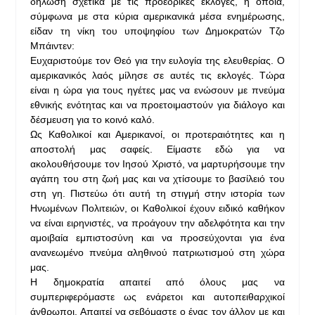
δήλωση σχετικά με τις προεδρικές εκλογές, η οποία,
σύμφωνα με στα κύρια αμερικανικά μέσα ενημέρωσης,
είδαν τη νίκη του υποψηφίου των Δημοκρατών Τζο
Μπάιντεν:
Ευχαριστούμε τον Θεό για την ευλογία της ελευθερίας. Ο
αμερικανικός λαός μίλησε σε αυτές τις εκλογές. Τώρα
είναι η ώρα για τους ηγέτες μας να ενώσουν με πνεύμα
εθνικής ενότητας και να προετοιμαστούν για διάλογο και
δέσμευση για το κοινό καλό.
Ως Καθολικοί και Αμερικανοί, οι προτεραιότητες και η
αποστολή μας σαφείς. Είμαστε εδώ για να
ακολουθήσουμε τον Ιησού Χριστό, να μαρτυρήσουμε την
αγάπη του στη ζωή μας και να χτίσουμε το βασίλειό του
στη γη. Πιστεύω ότι αυτή τη στιγμή στην ιστορία των
Ηνωμένων Πολιτειών, οι Καθολικοί έχουν ειδικό καθήκον
να είναι ειρηνιστές, να προάγουν την αδελφότητα και την
αμοιβαία εμπιστοσύνη και να προσεύχονται για ένα
ανανεωμένο πνεύμα αληθινού πατριωτισμού στη χώρα
μας.
Η δημοκρατία απαιτεί από όλους μας να
συμπεριφερόμαστε ως ενάρετοι και αυτοπειθαρχικοί
άνθρωποι. Απαιτεί να σεβόμαστε ο ένας τον άλλον με και