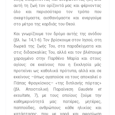
αυτή τη ζωή τον ορίζοντά μας και φέρνοντας
όλο και περισσότερο τον τρόπο που
σκεφτόμαστε, αισθανόμαστε και ενεργούμε
στο μέτρο της καρδιάς του Θεού.
Και γνωρίζουμε τον δρόμο αυτής της ανόδου
(βλ. Ιω. 14,1-6). Τον βρίσκουμε στον Ιησού, στη
δωρεά της ζωής Του, στα παραδείγματα και
στις διδασκαλίες Του, αλλά και τον βλέπουμε
χαραγμένο στην Παρθένο Μαρία και στους
αγίους: σε εκείνους που η Εκκλησία μάς
προτείνει ως καθολικά πρότυπα, αλλά και σε
εκείνους –όπως αγαπούσε να τους αποκαλεί ο
Πάπας Φραγκίσκος– «της διπλανής πόρτας»
(βλ. Αποστολική Παραίνεση
Gaudete et
exsultate
, 7), με τους οποίους ζούμε την
καθημερινότητά μας: πατέρες, μητέρες,
παππούδες, ανθρώπους κάθε ηλικίας και
κατάστασης, που με χαρά και αφοσίωση