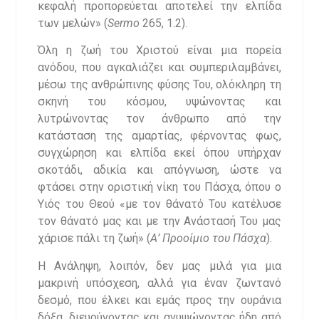
κεφαλή προπορεύεται αποτελεί την ελπίδα
των μελών» (
Sermo
265, 1.2).
Όλη η ζωή του Χριστού είναι μια πορεία
ανόδου, που αγκαλιάζει και συμπεριλαμβάνει,
μέσω της ανθρώπινης φύσης Του, ολόκληρη τη
σκηνή του κόσμου, υψώνοντας και
λυτρώνοντας τον άνθρωπο από την
κατάσταση της αμαρτίας, φέρνοντας φως,
συγχώρηση και ελπίδα εκεί όπου υπήρχαν
σκοτάδι, αδικία και απόγνωση, ώστε να
φτάσει στην οριστική νίκη του Πάσχα, όπου ο
Υιός του Θεού «με τον θάνατό Του κατέλυσε
τον θάνατό μας και με την Ανάστασή Του μας
χάρισε πάλι τη ζωή» (
Α’ Προοίμιο του Πάσχα
).
Η Ανάληψη, λοιπόν, δεν μας μιλά για μια
μακρινή υπόσχεση, αλλά για έναν ζωντανό
δεσμό, που έλκει και εμάς προς την ουράνια
δόξα, διευρύνοντας και ανυψώνοντας ήδη από