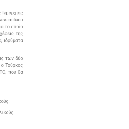
 Ιεραρχίας
ssimiliano
ια το οποίο
χέσεις της
, ιδρύματα
ις των δύο
 ο Τούρκος
ΤΟ, που θα
κούς.
λικούς.