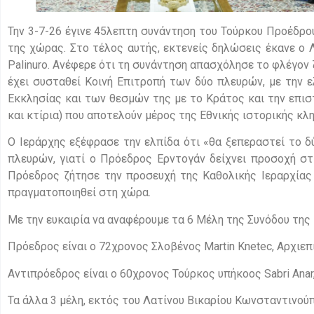
Την 3-7-26 έγινε 45λεπτη συνάντηση του Τούρκου Προέδρο
της χώρας. Στο τέλος αυτής, εκτενείς δηλώσεις έκανε ο 
Palinuro. Ανέφερε ότι τη συνάντηση απασχόλησε το φλέγον 
έχει συσταθεί Κοινή Επιτροπή των δύο πλευρών, με την 
Εκκλησίας και των θεσμών της με το Κράτος και την επισ
και κτίρια) που αποτελούν μέρος της Εθνικής ιστορικής κλ
Ο Ιεράρχης εξέφρασε την ελπίδα ότι «θα ξεπεραστεί το δ
πλευρών, γιατί ο Πρόεδρος Ερντογάν δείχνει προσοχή στ
Πρόεδρος ζήτησε την προσευχή της Καθολικής Ιεραρχίας 
πραγματοποιηθεί στη χώρα.
Με την ευκαιρία να αναφέρουμε τα 6 Μέλη της Συνόδου της 
Πρόεδρος είναι ο 72χρονος Σλοβένος Martin Knetec, Αρχιε
Αντιπρόεδρος είναι ο 60χρονος Τούρκος υπήκοος Sabri Anar
Τα άλλα 3 μέλη, εκτός του Λατίνου Βικαρίου Κωνσταντινούπο