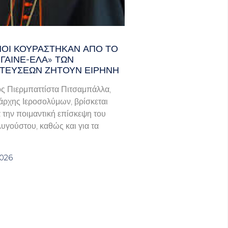
ΑΝΟΊ ΚΟΥΡΆΣΤΗΚΑΝ ΑΠΌ ΤΟ
ΓΑΙΝΕ-ΈΛΑ» ΤΩΝ
ΤΕΎΣΕΩΝ ΖΗΤΟΎΝ ΕΙΡΉΝΗ
ς Πιερμπαττίστα Πιτσαμπάλλα,
άρχης Ιεροσολύμων, βρίσκεται
α την ποιμαντική επίσκεψη του
Αυγούστου, καθώς και για τα
2026