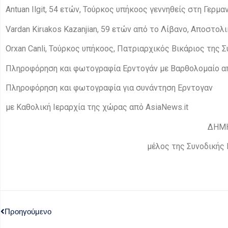
Antuan Ilgit, 54 ετών, Τούρκος υπήκοος γεννηθείς στη Γερμα
Vardan Kirιakos Kazanjian, 59 ετών από το Λίβανο, Αποστολ
Οrxan Canli, Τούρκος υπήκοος, Πατριαρχικός Βικάριος της 
Πληροφόρηση και φωτογραφία Ερντογάν με Βαρθολομαίο απ
Πληροφόρηση και φωτογραφία για συνάντηση Ερντογαν
με Καθολική Ιεραρχία της χώρας από AsiaNews.it
ΔΗΜ
μέλος της Συνοδικής 
Προηγούμενο