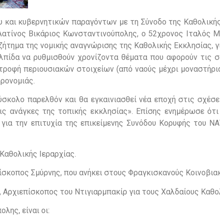
υ και κυβερνητικών παραγόντων με τη Σύνοδο της Καθολικής
Λατίνος Βικάριος Κωνσταντινούπολης, ο 52χρονος Ιταλός Ma
ζήτημα της νομικής αναγνώρισης της Καθολικής Εκκλησίας, γ
ελπίδα να ρυθμισθούν χρονίζοντα θέματα που αφορούν τις σ
τροφή περιουσιακών στοιχείων (από ναούς μέχρι μοναστήρια
ηρονομιάς.
ύσκολο παρελθόν και θα εγκαινιασθεί νέα εποχή στις σχέσε
ις ανάγκες της τοπικής εκκλησίας». Επίσης ενημέρωσε ότι
για την επιτυχία της επικείμενης Συνόδου Κορυφής του ΝΑ
Καθολικής Ιεραρχίας.
πίσκοπος Σμύρνης, που ανήκει στους Φραγκισκανούς Κοινοβια
, Αρχιεπίσκοπος του Ντιγιαρμπακίρ για τους Χαλδαίους Καθο
λης, είναι οι: