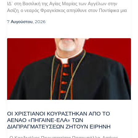
ΙΔ΄ στη Βασιλική της Αγίας Μαρίας των Αγγέλων στην
Ασίζη, ο νεαρός Φραγκίσκος απηύθυνε στον Ποντίφικα μια
7 Αυγούστου, 2026
ΟΙ ΧΡΙΣΤΙΑΝΟΊ ΚΟΥΡΆΣΤΗΚΑΝ ΑΠΌ ΤΟ
ΑΈΝΑΟ «ΠΉΓΑΙΝΕ-ΈΛΑ» ΤΩΝ
ΔΙΑΠΡΑΓΜΑΤΕΎΣΕΩΝ ΖΗΤΟΎΝ ΕΙΡΉΝΗ
Ο Καρδινάλιος Πιερμπαττίστα Πιτσαμπάλλα, Λατίνος