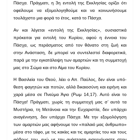
Πάσχα. Πράγματι, η 3η εντολή της Εκκλησίας ορίζει ότι
οφείλουμε να εξομολογηθούμε και να κοινωνήσουμε
τουλάχιστο μια φορά το έτος, κατά το Πάσχα.
Αν και λέγεται «εντολή της Εκκλησίας», ουσιαστικά
πρόκειται για εντολή του Κυρίου, αφού η έννοια του
Πάσχα, ως περάσματος από τον θάνατο στη ζωή και
στην Ανάσταση, δε μπορεί να συντελεστεί διαφορετικά,
παρά με την εγκατάλειψη των αμαρτιών και τη συμμετοχή
μας στο Σώμα και στο Αίμα του Κυρίου.
Η Βασιλεία του Θεού, λέει ο Απ. Παύλος, δεν είναι υπό-
θεση φαγητών και ποτών, αλλά δικαιοσύνη και ειρήνη και
χαρά μέσα σε Πνεύμα Άγιο (Ρωμ 14,17). Αυτό είναι το
Πάσχα! Πράγματι, χωρίς τη συμμετοχή μας σ’ αυτά τα
Μυστήρια, τη Μετάνοια και την Ευχαριστία, δεν υπάρχει
αναγέννηση, δεν υπάρχει Πάσχα. Με την εξομολόγηση
των αμαρτιών μας αφήνουμε τον «παλαιό μας άνθρωπο»
μέσα στο τάφο, με τις κακίες και τις αμαρτίες του και τους
φόβους του, ενώ με την ανάσταση εισερχόμαστε στον