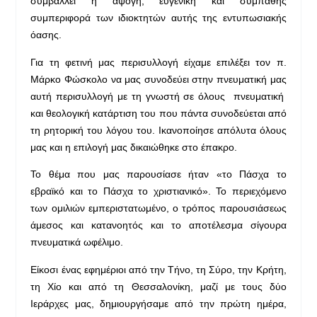
συμβάλλει η άψογη, ευγενική και συμπαθής
συμπεριφορά των ιδιοκτητών αυτής της εντυπωσιακής
όασης.
Για τη φετινή μας περισυλλογή είχαμε επιλέξει τον π.
Μάρκο Φώσκολο να μας συνοδεύει στην πνευματική μας
αυτή περισυλλογή με τη γνωστή σε όλους πνευματική
και θεολογική κατάρτιση του που πάντα συνοδεύεται από
τη ρητορική του λόγου του. Ικανοποίησε απόλυτα όλους
μας και η επιλογή μας δικαιώθηκε στο έπακρο.
Το θέμα που μας παρουσίασε ήταν «το Πάσχα το
εβραϊκό και το Πάσχα το χριστιανικό». Το περιεχόμενο
των ομιλιών εμπεριστατωμένο, ο τρόπος παρουσιάσεως
άμεσος και κατανοητός και το αποτέλεσμα σίγουρα
πνευματικά ωφέλιμο.
Είκοσι ένας εφημέριοι από την Τήνο, τη Σύρο, την Κρήτη,
τη Χίο και από τη Θεσσαλονίκη, μαζί με τους δύο
Ιεράρχες μας, δημιουργήσαμε από την πρώτη ημέρα,