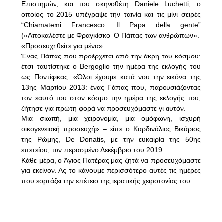
Επιστημών, και του σκηνοθέτη Daniele Luchetti, ο
οποίος το 2015 υπέγραψε την ταινία και τις μίνι σειρές
“Chiamatemi Francesco. Il Papa della gente”
(«Αποκαλέστε με Φραγκίσκο. Ο Πάπας των ανθρώπων».
«Προσευχηθείτε για μένα»
Ένας Πάπας που προέρχεται από την άκρη του κόσμου:
έτσι ταυτίστηκε ο Bergoglio την ημέρα της εκλογής του
ως Ποντίφικας. «Όλοι έχουμε κατά νου την εικόνα της
13ης Μαρτίου 2013: ένας Πάπας που, παρουσιάζοντας
τον εαυτό του στον κόσμο την ημέρα της εκλογής του,
ζήτησε για πρώτη φορά να προσευχόμαστε γι αυτόν.
Μια σιωπή, μια χειρονομία, μια ομόφωνη, ισχυρή
οικογενειακή προσευχή» – είπε ο Καρδινάλιος Βικάριος
της Ρώμης, De Donatis, με την ευκαιρία της 50ης
επετείου, τον περασμένο Δεκέμβριο του 2019.
Κάθε μέρα, ο Άγιος Πατέρας μας ζητά να προσευχόμαστε
για εκείνον. Ας το κάνουμε περισσότερο αυτές τις ημέρες
που εορτάζει την επέτειο της ιερατικής χειροτονίας του.