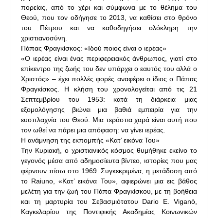
πορείας, από το χέρι και σύμφωνα με το θέλημα του
Θεού, που τον οδήγησε το 2013, να καθίσει στο θρόνο
του Πέτρου και να καθοδηγήσει ολόκληρη την
χριστιανοσύνη.
Πάπας Φραγκίσκος: «Ιδού ποιος είναι ο ιερέας»
«Ο ιερέας είναι ένας περιφερειακός άνθρωπος, γιατί στο
επίκεντρο της ζωής του δεν υπάρχει ο εαυτός του αλλά ο
Χριστός» – έχει πολλές φορές αναφέρει ο ίδιος ο Πάπας
Φραγκίσκος. Η κλήση του χρονολογείται από τις 21
Σεπτεμβρίου του 1953: κατά τη διάρκεια μιας
εξομολόγησης βιώνει μια βαθιά εμπειρία για την
ευσπλαχνία του Θεού. Μια τεράστια χαρά είναι αυτή που
τον ωθεί να πάρει μια απόφαση: να γίνει ιερέας.
Η ανάμνηση της εκπομπής «Κατ’ εικόνα Του»
Την Κυριακή, ο χριστιανικός κόσμος θυμήθηκε εκείνο το
γεγονός μέσα από αδημοσίευτα βίντεο, ιστορίες που μας
φέρνουν πίσω στο 1969. Συγκεκριμένα, η μετάδοση από
το Raiuno, «Κατ’ εικόνα Του», αφιερώνει μια εις βάθος
μελέτη για την ζωή του Πάπα Φραγκίσκου, με τη βοήθεια
και τη μαρτυρία του Σεβασμιότατου Dario E. Viganò,
Καγκελαρίου της Ποντιφικής Ακαδημίας Κοινωνικών