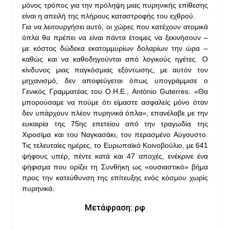
μόνος τρόπος για την πρόληψη μιας πυρηνικής επίθεσης
είναι η απειλή της πλήρους καταστροφής του εχθρού.
Για να λειτουργήσει αυτό, οι χώρες που κατέχουν ατομικά
όπλα θα πρέπει να είναι πάντα έτοιμες να ξεκινήσουν –
με κόστος δώδεκα εκατομμυρίων δολαρίων την ώρα –
καθώς και να καθοδηγούνται από λογικούς ηγέτες. Ο
κίνδυνος μιας παγκόσμιας εξόντωσης, με αυτόν τον
μηχανισμό, δεν αποφεύγεται όπως υπογράμμισε ο
Γενικός Γραμματέας του Ο.Η.Ε., Antònio Guterres. «Θα
μπορούσαμε να πούμε ότι είμαστε ασφαλείς μόνο όταν
δεν υπάρχουν πλέον πυρηνικά όπλα», επανέλαβε με την
ευκαιρία της 75ης επετείου από την τραγωδία της
Χιροσίμα και του Ναγκασάκι, τον περασμένο Αύγουστο.
Τις τελευταίες ημέρες, το Ευρωπαϊκό Κοινοβούλιο, με 641
ψήφους υπέρ, πέντε κατά και 47 αποχές, ενέκρινε ένα
ψήφισμα που ορίζει τη Συνθήκη ως «ουσιαστικό» βήμα
προς την κατεύθυνση της επίτευξης ενός κόσμου χωρίς
πυρηνικά.
Μετάφραση: ρφ