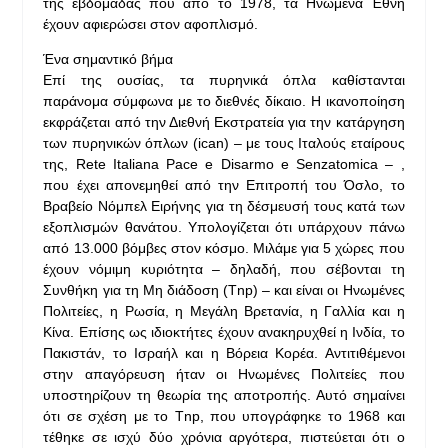
της εβδομάδας που από το 1978, τα Ηνωμένα Έθνη
έχουν αφιερώσει στον αφοπλισμό.
Ένα σημαντικό βήμα
Επί της ουσίας, τα πυρηνικά όπλα καθίστανται
παράνομα σύμφωνα με το διεθνές δίκαιο. Η ικανοποίηση
εκφράζεται από την Διεθνή Εκστρατεία για την κατάργηση
των πυρηνικών όπλων (ican) – με τους Ιταλούς εταίρους
της, Rete Italiana Pace e Disarmo e Senzatomica – ,
που έχει απονεμηθεί από την Επιτροπή του Όσλο, το
Βραβείο Νόμπελ Ειρήνης για τη δέσμευσή τους κατά των
εξοπλισμών θανάτου. Υπολογίζεται ότι υπάρχουν πάνω
από 13.000 βόμβες στον κόσμο. Μιλάμε για 5 χώρες που
έχουν νόμιμη κυριότητα – δηλαδή, που σέβονται τη
Συνθήκη για τη Μη διάδοση (Tnp) – και είναι οι Ηνωμένες
Πολιτείες, η Ρωσία, η Μεγάλη Βρετανία, η Γαλλία και η
Κίνα. Επίσης ως ιδιοκτήτες έχουν ανακηρυχθεί η Ινδία, το
Πακιστάν, το Ισραήλ και η Βόρεια Κορέα. Αντιτιθέμενοι
στην απαγόρευση ήταν οι Ηνωμένες Πολιτείες που
υποστηρίζουν τη θεωρία της αποτροπής. Αυτό σημαίνει
ότι σε σχέση με το Tnp, που υπογράφηκε το 1968 και
τέθηκε σε ισχύ δύο χρόνια αργότερα, πιστεύεται ότι ο