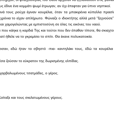
 έδινε ένα κομμάτι ψωμί έτρωγαν, αν όχι έπεφταν για ύπνο νηστικοί.
πεινά τους ρούχα έγιναν κουρέλια, όταν τα μπακιρένια κύπελλα πρασ
…χρόνια το είχαν απλήρωτο. Φώναζε ο ιδιοκτήτης αλλά μετά “ξεχνούσε
και χαμογελώντας με εμπιστοσύνη σε όλες τις εικόνες του ναού.
που κάηκε η καρδιά Της και τούτοι που δεν έπαθαν τίποτε, θα σκιαχτο
τί ήθελε να το γκρεμίσει το σπίτι. Θα έκανε πολυκατοικία.
ισαν, εδώ ήταν το σβηστό -πια- καντηλάκι τους, έδώ τα κουρέλια
 μέσα ζούσαν το εύκρατον της δωρισμένης ελπίδας.
ξεχαρβαλωμένους τσατμάδες, ο γέρος.
οίταξε και τους σκελετωμένους γέρους.