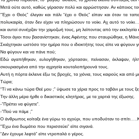
Μετά ούτε αυτό, καθώς γέρασαν πολύ και αρρώστησαν. Αν κάποιος τους
“Έχει ο Θεός” έλεγαν και πάλι “έχει ο Θεός” είπαν και όταν τα τα
πολυκαιρία, όταν δεν είχαν να πληρώσουν το νοίκι. Αχ αυτό το νοίκι
και αυτοί συνέχιζαν την χαμοζωή τους, μη λείποντας από την εκκλησία 
Τόσοι άγιοι που βασανίστηκαν, ένας Αφέντης που σταυρώθηκε, η Μάνα 
Σκιάχτηκαν ωστόσο την ημέρα που ο ιδιοκτήτης τους είπε να φύγουν για
Να φύγουν και να πάνε πού;
Εδώ αγαπήθηκαν, ευλογήθηκαν, χόρτασαν, πείνασαν, έκλαψαν, ήλπ
σκουριασμένα από την αχρησία κουταλοπήρουνά τους.
Αυτή η πόρτα έκλεινε έξω τις βροχές, τα χιόνια, τους καιρούς και από
Τώρα;
“Τί να κάνω τώρα Θεέ μου ;” ύψωσε τα χέρια προς το ταβάνι με τους 
Την άλλη μέρα ήρθε ο δικαστικός κλητήρας, με τα χαρτιά της έξωσης.
-”Πρέπει να φύγετε”.
-”Πού να πάμε ;”
Ο άνθρωπος κοίταξε ένα γύρω το αχούρι, που υποδυόταν το σπίτι…..Κ
“Έχω ένα δωμάτιο που περισσεύει” είπε σιγανά.
“Δεν έχουμε λεφτά” είπε ντροπαλά ο γέρος.