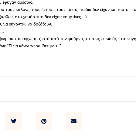
ν, έφυγαν αμέσως.
ου τους έπλυνε, τους έντυσε, τους τάισε, παιδιά δεν είχαν και τούτοι, 
 (καθώς στο χαμόσπιτο δεν είχαν κουρτίνες…).
, να εύχονται, να δοξάζουν.
ν….
ψωμιού που έρχεται ζεστό από τον φούρνο, το πώς ευωδιάζει το φαγη
άνε “Τί να κάνω τώρα Θεέ μου ;”