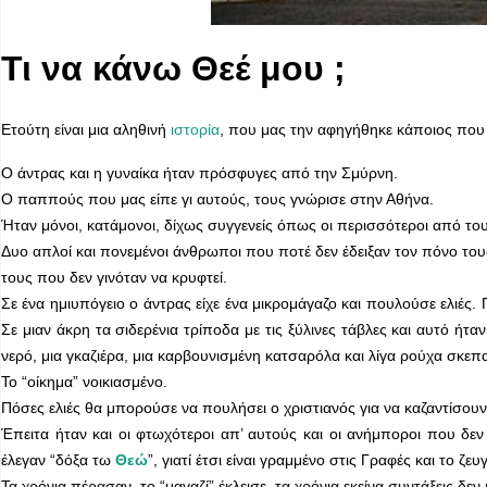
Τι να κάνω Θεέ μου ;
Ετούτη είναι μια αληθινή
ιστορία
, που μας την αφηγήθηκε κάποιος που 
Ο άντρας και η γυναίκα ήταν πρόσφυγες από την Σμύρνη.
Ο παππούς που μας είπε γι αυτούς, τους γνώρισε στην Αθήνα.
Ήταν μόνοι, κατάμονοι, δίχως συγγενείς όπως οι περισσότεροι από του
Δυο απλοί και πονεμένοι άνθρωποι που ποτέ δεν έδειξαν τον πόνο τους
τους που δεν γινόταν να κρυφτεί.
Σε ένα ημιυπόγειο ο άντρας είχε ένα μικρομάγαζο και πουλούσε ελιές. 
Σε μιαν άκρη τα σιδερένια τρίποδα με τις ξύλινες τάβλες και αυτό ήτ
νερό, μια γκαζιέρα, μια καρβουνισμένη κατσαρόλα και λίγα ρούχα σκεπα
Το “οίκημα” νοικιασμένο.
Πόσες ελιές θα μπορούσε να πουλήσει ο χριστιανός για να καζαντίσουν
Έπειτα ήταν και οι φτωχότεροι απ’ αυτούς και οι ανήμποροι που δε
έλεγαν “δόξα τω
Θεώ
”, γιατί έτσι είναι γραμμένο στις Γραφές και το 
Τα χρόνια πέρασαν, το “μαγαζί” έκλεισε, τα χρόνια εκείνα συντάξεις δ