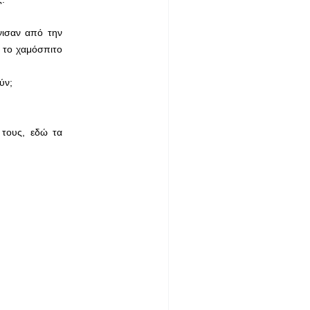
ίνισαν από την
” το χαμόσπιτο
ύν;
 τους, εδώ τα