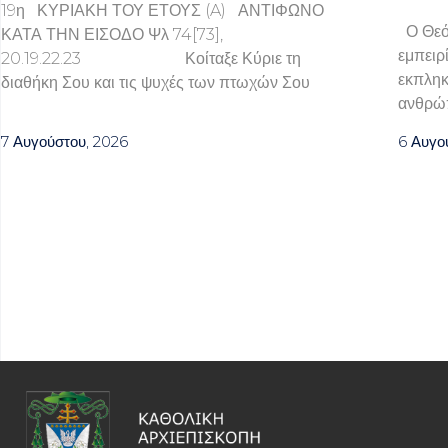
19η ΚΥΡΙΑΚΗ ΤΟΥ ΕΤΟΥΣ (A) ΑΝΤΙΦΩΝΟ
Ο Θεός
ΚΑΤΑ ΤΗΝ ΕΙΣΟΔΟ Ψλ 74[73],
εμπειρί
20.19.22.23 Κοίταξε Κύριε τη
εκπληκ
διαθήκη Σου και τις ψυχές των πτωχών Σου
ανθρώ
7 Αυγούστου, 2026
6 Αυγο