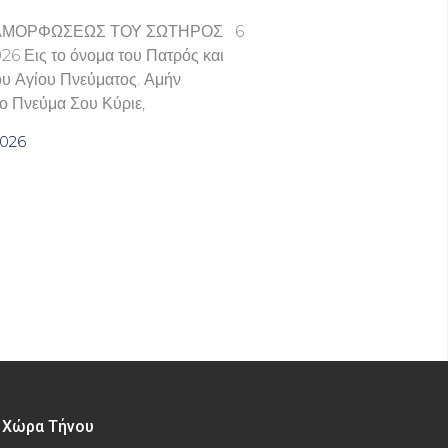
ΑΜΟΡΦΩΣΕΩΣ ΤΟΥ ΣΩΤΗΡΟΣ 6
6 Εις το όνομα του Πατρός και
του Αγίου Πνεύματος. Αμήν
ο Πνεύμα Σου Κύριε,
2026
– Χώρα Τήνου