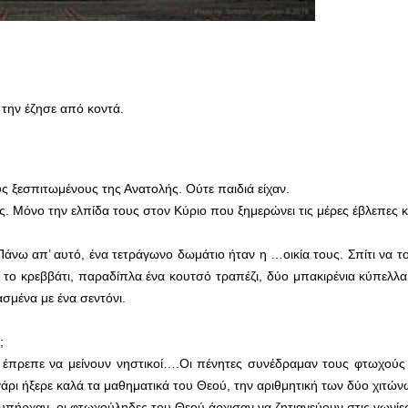
την έζησε από κοντά.
ς ξεσπιτωμένους της Ανατολής. Ούτε παιδιά είχαν.
. Μόνο την ελπίδα τους στον Κύριο που ξημερώνει τις μέρες έβλεπες κ
Πάνω απ’ αυτό, ένα τετράγωνο δωμάτιο ήταν η …οικία τους. Σπίτι να το
αν το κρεββάτι, παραδίπλα ένα κουτσό τραπέζι, δύο μπακιρένια κύπελλα
σμένα με ένα σεντόνι.
;
ν έπρεπε να μείνουν νηστικοί….Οι πένητες συνέδραμαν τους φτωχούς 
ζευγάρι ήξερε καλά τα μαθηματικά του Θεού, την αριθμητική των δύο χιτών
εν υπήρχαν, οι φτωχούληδες του Θεού άρχισαν να ζητιανεύουν στις γωνίε