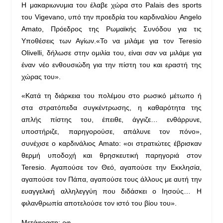
Η μακαριωνυμια του έλαβε χώρα στο Palais des sports
του Vigevano, υπό την προεδρία του καρδιναλίου Angelo
Amato, Πρόεδρος της Ρωμαϊκής Συνόδου για τις
Υποθέσεις των Αγίων.«Το να μιλάμε για τον Teresio
Olivelli, δήλωσε στην ομιλία του, είναι σαν να μιλάμε για
έναν νέο ενθουσιώδη για την πίστη του και εραστή της
χώρας του».
«Κατά τη διάρκεια του πολέμου στο ρωσικό μέτωπο ή
στα στρατόπεδα συγκέντρωσης, η καθαρότητα της
απλής πίστης του, έπειθε, άγγιζε… ενθάρρυνε,
υποστήριζε, παρηγορούσε, απάλυνε τον πόνο»,
συνέχισε ο καρδινάλιος Amato: «οι στρατιώτες έβρισκαν
θερμή υποδοχή και θρησκευτική παρηγοριά στον
Teresio. Αγαπούσε τον Θεό, αγαπούσε την Εκκλησία,
αγαπούσε τον Πάπα, αγαπούσε τους άλλους με αυτή την
ευαγγελική αλληλεγγύη που διδάσκει ο Ιησούς… Η
φιλανθρωπία αποτελούσε τον ιστό του βίου του».
Μετάφραση: ρφ