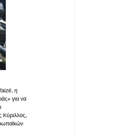
aizé, η
ράς» για να
ο
ς Κύριλλος,
υρωπαϊκών