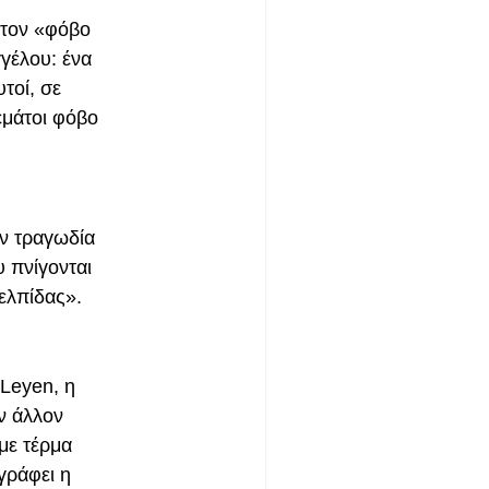
 τον «φόβο
γγέλου: ένα
τοί, σε
εμάτοι φόβο
ην τραγωδία
 πνίγονται
 ελπίδας».
 Leyen, η
ν άλλον
με τέρμα
γράφει η