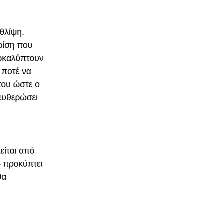
 θλίψη.
ρίση που
ποκαλύπτουν
 ποτέ να
του ώστε ο
λευθερώσει
είται από
– προκύπτει
θα