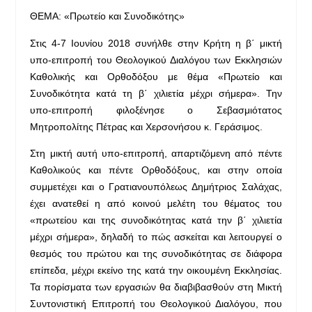
ΘΕΜΑ: «Πρωτείο και Συνοδικότης»
Στις 4-7 Ιουνίου 2018 συνήλθε στην Κρήτη η β΄ μικτή
υπο-επιτροπή του Θεολογικού Διαλόγου των Εκκλησιών
Καθολικής και Ορθοδόξου με θέμα «Πρωτείο και
Συνοδικότητα κατά τη β΄ χιλιετία μέχρι σήμερα». Την
υπο-επιτροπή φιλοξένησε ο Σεβασμιότατος
Μητροπολίτης Πέτρας και Χερσονήσου κ. Γεράσιμος.
Στη μικτή αυτή υπο-επιτροπή, απαρτιζόμενη από πέντε
Καθολικούς και πέντε Ορθοδόξους, και στην οποία
συμμετέχει και ο Γρατιανουπόλεως Δημήτριος Σαλάχας,
έχει ανατεθεί η από κοινού μελέτη του θέματος του
«πρωτείου και της συνοδικότητας κατά την β΄ χιλιετία
μέχρι σήμερα», δηλαδή το πώς ασκείται και λειτουργεί ο
θεσμός του πρώτου και της συνοδικότητας σε διάφορα
επίπεδα, μέχρι εκείνο της κατά την οικουμένη Εκκλησίας.
Τα πορίσματα των εργασιών θα διαβιβασθούν στη Μικτή
Συντονιστική Επιτροπή του Θεολογικού Διαλόγου, που