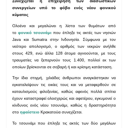
Συνεχίζεται η επιχείρηση των διασωστικών
συνεργείων υπό το φόβο ενός νέου φονικού
κύματος
Ολοένα και μεγαλώνει η λίστα των θυμάτων από
το
φονικό τσουνάμι
που έπληξε τις ακτές των νησιών
Java και Sumatra στην Ινδονησία. Σύμφωνα με τον
νεότερο απολογισμό, ο αριθμός των νεκρών ανήλθε
στους 429, ενώ άλλα 128 άτομα αγνοούνται, με τους
τραυματίες να ξεπερνούν τους 1.400, πολλοί εκ των
οποίων βρίσκονται σε σοβαρή ή και κρίσιμη κατάσταση.
Την ίδια στιγμή, χιλιάδες άνθρωποι αναγκάστηκαν να
εγκαταλείψουν τις οικίες τους και να μεταφερθούν σε
καταυλισμούς φιλοξενίας, καθώς αφενός πολλά σπίτια
έχουν καταστραφεί ολοσχερώς και αφετέρου, εγκυμονεί ο
κίνδυνος ενός νέου τσουνάμι, καθώς η δραστηριότητα
στο
ηφαίστειο
Κρακατούα συνεχίζεται.
Το τσουνάμι που έπληξε τις ακτές των δύο μεγάλων