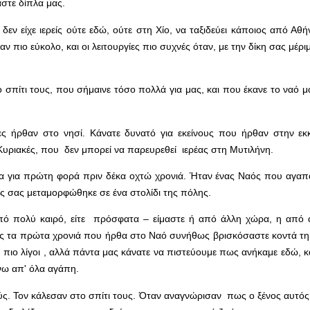
αστε δίπλα μας.
εν είχε ιερείς ούτε εδώ, ούτε στη Χίο, να ταξιδεύει κάποιος από Αθ
ν πιο εύκολο, και οι λειτουργίες πιο συχνές όταν, με την δίκη σας μέριμ
 σπίτι τους, που σήμαινε τόσο πολλά για μας, και που έκανε το ναό 
ς ήρθαν στο νησί. Κάνατε δυνατό για εκείνους που ήρθαν στην εκ
 Κυριακές, που δεν μπορεί να παρευρεθεί ιερέας στη Μυτιλήνη.
 για πρώτη φορά πριν δέκα οχτώ χρονιά. Ήταν ένας Ναός που αγαπά
ς σας μεταμορφώθηκε σε ένα στολίδι της πόλης.
 από πολύ καιρό, είτε πρόσφατα – είμαστε ή από άλλη χώρα, η από 
ως τα πρώτα χρονιά που ήρθα στο Ναό συνήθως βρισκόσαστε κοντά τη
πιο λίγοι , αλλά πάντα μας κάνατε να πιστεύουμε πως ανήκαμε εδώ, κ
άνω απ' όλα αγάπη.
. Τον κάλεσαν στο σπίτι τους. Όταν αναγνώρισαν πως ο ξένος αυτός 