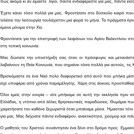
πως ακόμα κι αν είμαστε λίγοι, πάντα ενδιαφέρεστε για μας, πάντα είσ
Έχετε κάνει τόσο πολλά για μας. Φροντίσατε στο δύσκολο καιρό που δ
τελέσει την λειτουργία τουλάχιστον μια φορά το μήνα. Τα πράγματα έγινα
έμεινε μόνιμα στην Χίο.
Φροντίσατε για την επιστροφή των λειψάνων του Αγίου Βαλεντίνου στο
στη τοπική κοινωνία.
Μας δώσατε την υποστήριξη σας όταν οι πρόσφυγες και μετανάστε
λαβαίνουν τη Θεία Κοινωνία, που σημαίνει τόσα πολλά για αυτούς, τις
Βρισκόμαστε σε ένα Ναό πολύ διαφορετικό από αυτό που μπήκα μέσα
είχε υποφέρει από χρόνια παραμέλησης. Χάρη στις άοκνες προσπάθειε
Όλοι εμείς στην ενορία – είτε μπήκαμε σε αυτή την εκκλησία πριν
Ελλάδας, η ντόπιοι από άλλες θρησκευτικές παραδώσεις. Θυμάμαι π
χαιρετήσατε τον καθένα ξεχωριστά όταν μπαίναμε μέσα. Ήμασταν τότε 
για μας. Μας δείχνατε πάντα ενδιαφέρον, ανεκτικότητα, χιούμορ και π
Ο μαθητές του Χριστού συνάντησαν ένα ξένο στο δρόμο προς Εμμαούς