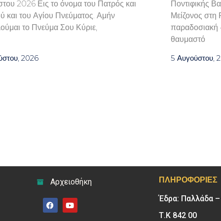
του 2026 Εις το όνομα του Πατρός και
Ποντιφικής Βα
ού και του Αγίου Πνεύματος. Αμήν
Μείζονος στη 
ούμαι το Πνεύμα Σου Κύριε,
παραδοσιακή «
θαυμαστό
ύστου, 2026
5 Αυγούστου, 
ΠΛΗΡΟΦΟΡΊΕΣ
Αρχειοθήκη
Έδρα: Παλλάδα 
Τ.Κ 842 00