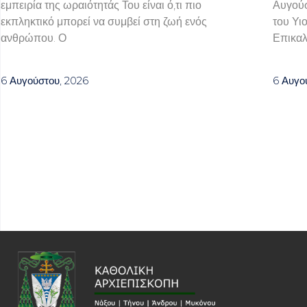
εμπειρία της ωραιότητάς Του είναι ό,τι πιο
Αυγούσ
εκπληκτικό μπορεί να συμβεί στη ζωή ενός
του Υι
ανθρώπου. Ο
Επικαλ
6 Αυγούστου, 2026
6 Αυγο