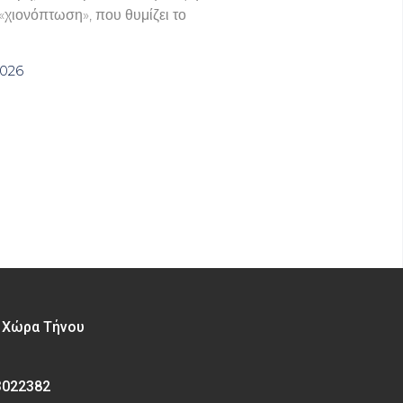
χιονόπτωση», που θυμίζει το
2026
– Χώρα Τήνου
3022382