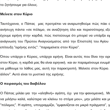
το ζητήσουμε για όλους.
Μείνετε στον Κύριο
Ταυτόχρονα, ο Πάπας μας προτρέπει να αναρωτηθούμε πώς πάει σήμερ
ανήσυχη πάντα «σε πόλεμο, σε αναζήτηση όλο και περισσότερης εξουσ
έχουμε ειρήνη στην καρδιά, πώς πιστεύουμε ότι μπορεί να υπάρξει 
ανάγνωση του Πρώτου Αναγνώσματος από την Επιστολή του Αγίου Ιωά
επίτευξη "ειρήνης εντός": "παραμείνετε στον Κύριο".
Όπου υπάρχει ο Κύριος, υπάρχει ειρήνη. Είναι αυτός που δίνει την ειρ
στον Κύριο, η καρδιά μας θα είναι ειρηνική. και αν παραμείνουμε ενω
να μάθουμε το λάθος μας, αυτή την παρεκτροπή. Μείνετε στον Κύριο.
άλλον". Αυτό είναι το μυστικό της ειρήνης.
Ο πειρασμός του διαβόλου
Ο Πάπας μιλάει για την «αληθινή» αγάπη, όχι για την φαινομενική.. Μι
να μιλήσω καλά, καλύτερα να κλείνω το στόμα μου», μην μιλάτε και μη
"πόλεμος". Η αγάπη, υπογραμμίζει, "εμφανίζεται σε μικρά πράγματα",