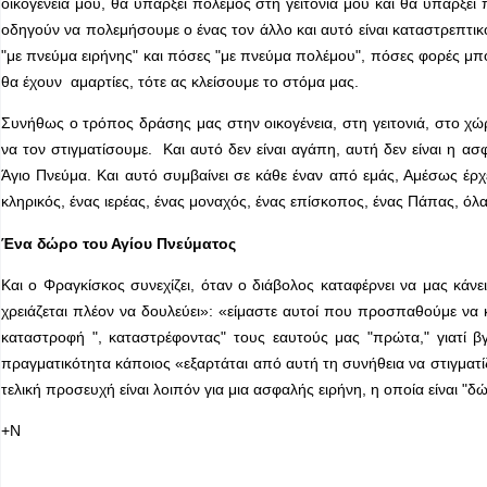
οικογένειά μου, θα υπάρξει πόλεμος στη γειτονιά μου και θα υπάρξει 
οδηγούν να πολεμήσουμε ο ένας τον άλλο και αυτό είναι καταστρεπτι
"με πνεύμα ειρήνης" και πόσες "με πνεύμα πολέμου", πόσες φορές μπορο
θα έχουν αμαρτίες, τότε ας κλείσουμε το στόμα μας.
Συνήθως ο τρόπος δράσης μας στην οικογένεια, στη γειτονιά, στο χώ
να τον στιγματίσουμε. Και αυτό δεν είναι αγάπη, αυτή δεν είναι η 
Άγιο Πνεύμα. Και αυτό συμβαίνει σε κάθε έναν από εμάς, Αμέσως έρχε
κληρικός, ένας ιερέας, ένας μοναχός, ένας επίσκοπος, ένας Πάπας, όλα
Ένα δώρο του Αγίου Πνεύματος
Και ο Φραγκίσκος συνεχίζει, όταν ο διάβολος καταφέρνει να μας κάν
χρειάζεται πλέον να δουλεύει»: «είμαστε αυτοί που προσπαθούμε να 
καταστροφή ", καταστρέφοντας" τους εαυτούς μας "πρώτα," γιατί β
πραγματικότητα κάποιος «εξαρτάται από αυτή τη συνήθεια να στιγματίζ
τελική προσευχή είναι λοιπόν για μια ασφαλής ειρήνη, η οποία είναι 
+Ν