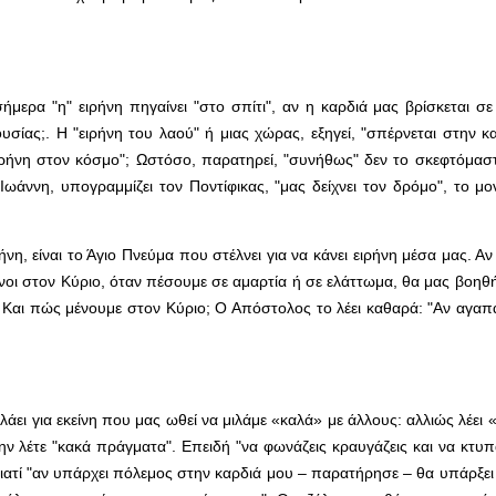
α "η" ειρήνη πηγαίνει "στο σπίτι", αν η καρδιά μας βρίσκεται σε ε
ίας;. Η "ειρήνη του λαού" ή μιας χώρας, εξηγεί, "σπέρνεται στην κα
ειρήνη στον κόσμο"; Ωστόσο, παρατηρεί, "συνήθως" δεν το σκεφτόμασ
ννη, υπογραμμίζει τον Ποντίφικας, "μας δείχνει τον δρόμο", το μον
ήνη, είναι το Άγιο Πνεύμα που στέλνει για να κάνει ειρήνη μέσα μας. Α
μένοι στον Κύριο, όταν πέσουμε σε αμαρτία ή σε ελάττωμα, θα μας βοηθ
 Και πώς μένουμε στον Κύριο; Ο Απόστολος το λέει καθαρά: "Αν αγαπ
λάει για εκείνη που μας ωθεί να μιλάμε «καλά» με άλλους: αλλιώς λέει
ν λέτε "κακά πράγματα". Επειδή "να φωνάζεις κραυγάζεις και να κτυπά
 γιατί "αν υπάρχει πόλεμος στην καρδιά μου – παρατήρησε – θα υπάρξε