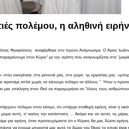
ές πολέμου, η αληθινή ειρή
 Πάπας Φραγκίσκος αναφέρθηκε στο πρώτο Ανάγνωσμα. Ο Άγιος Ιωάνν
 "παραμείνουμε στον Κύριο" με την αγάπη που αναγνωρίζεται στα "μικρ
 στην οικογένεια, στη γειτονιά μας, στο χώρο ης εργασίας μας: «μπορ
ει να αγαπάμε απλά χωρίς να κάνουμε πόλεμο σε άλλους ". Ήταν η προ
ταν μια επίκληση στον Θεό να παραχωρήσει σε "όλους τους ανθρώπους
πάρχουν πόλεμοι στον κόσμο, ότι υπάρχει σταθερή ειρήνη, είναι η εικό
η χώρα αυτή, σ’ εκείνη την κατάσταση … Ακόμα και σε αυτές τις μέρ
λάμε για ειρήνη, όταν προσευχόμαστε ότι ο Κύριος θα μας δώσει ειρήνη. 
 πάντα να έχουμε μπροστά μας αυτό το δώρο του Θεού το οποίο είναι η