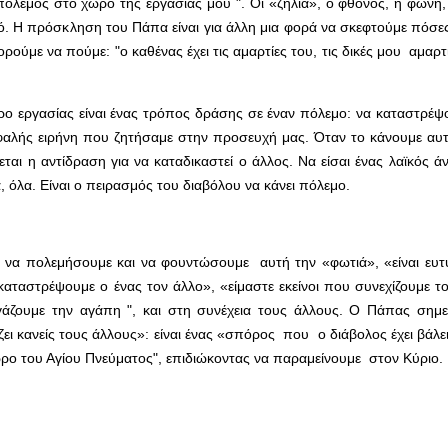
πόλεμος στο χώρο της εργασίας μου ". Οι «ζήλια», ο φθόνος, η φωνή, 
κό. Η πρόσκληση του Πάπα είναι για άλλη μια φορά να σκεφτούμε πόσε
ύμε να πούμε: "ο καθένας έχει τις αμαρτίες του, τις δικές μου αμαρτίε
ρο εργασίας είναι ένας τρόπος δράσης σε έναν πόλεμο: να καταστρέψ
ασφαλής ειρήνη που ζητήσαμε στην προσευχή μας. Όταν το κάνουμε αυ
ται η αντίδραση για να καταδικαστεί ο άλλος. Να είσαι ένας λαϊκός 
, όλα. Είναι ο πειρασμός του διαβόλου να κάνει πόλεμο.
ει να πολεμήσουμε και να φουντώσουμε αυτή την «φωτιά», «είναι ευτ
καταστρέψουμε ο ένας τον άλλο», «είμαστε εκείνοι που συνεχίζουμε τ
γάζουμε την αγάπη ", και στη συνέχεια τους άλλους. Ο Πάπας σημει
ει κανείς τους άλλους»: είναι ένας «σπόρος που ο διάβολος έχει βάλε
"δώρο του Αγίου Πνεύματος", επιδιώκοντας να παραμείνουμε στον Κύριο.