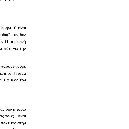
ιρήνη ή είναι
ρδιά": "αν δεν
τε. Η σημερινή
οπάτι για την
ν παραμείνουμε
ήσει το Πνεύμα
άμε ο ένας τον
 «αν δεν μπορώ
ς τους " είναι
ι πόλεμος στην