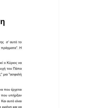
νη
ης σ’ αυτό το
ά πράγματα". Η
εί ο Κύριος να
σευχή του Πάπα
" μια "ασφαλή
να που έρχεται
ες που υπήρξαν
Και αυτό είναι
 ειρήνη και να