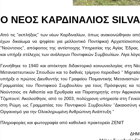
Ο ΝΕΟΣ ΚΑΡΔΙΝΑΛΙΟΣ SILV
Από τις “εκπλήξεις” των νέων Καρδιναλίων, όπως ανακοινώθηκαν από
έχων δικαίωμα να ψηφίσει για μελλοντικό Ποντίφικα) Αρχιεπίσκοπο
“Νούντσιος”, απόφοιτος της αντίστοιχης Υπηρεσίας της Αγίας Έδρας. 
και υπήρξε στέλεχος των ανάλογων Ποντιφικών Συμβουλίων. Λίγα λόγια 
Γεννήθηκε το 1940 και απόκτησε διδακτορικό κοινωνιολογίας στη Νέα
Μεταναστευτικών Σπουδών και το διεθνές τρίμηνο περιοδικό “ Migrati
υπήρξε ο πρώτος Διευθυντής του Γραφείου Ποιμαντικής Μεταναστών
Γραμματέας του Ποντιφικού Συμβουλίου για τους Πρόσφυγες κα το
Νούντσιος σε Αιθιοπία και Ερυθραία και Παρατηρητής στην Αφρικαν
Τζιμπουτί. Ακολούθησε, από το 2003, πολύχρονη υπηρεσία στη Γενε
στη Ρώμη ως Γραμματέας του Ποντιφικού Συμβουλίου “Δικαιοσύνη κ
Οργανισμό για την Ολοκληρωμένη Ανθρώπινη Ανάπτυξη ”
Πληροφορίες και φωτογραφία από καθολικό πρακτορείο ZENIT
ΔΗΜ