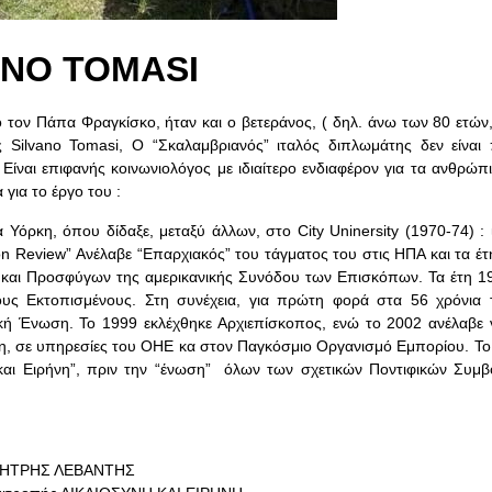
ANO TOMASI
 τον Πάπα Φραγκίσκο, ήταν και ο βετεράνος, ( δηλ. άνω των 80 ετών
ς Silvano Tomasi, Ο “Σκαλαμβριανός” ιταλός διπλωμάτης δεν είναι
Είναι επιφανής κοινωνιολόγος με ιδιαίτερο ενδιαφέρον για τα ανθρώπ
για το έργο του :
 Υόρκη, όπου δίδαξε, μεταξύ άλλων, στο City Uninersity (1970-74) :
on Review” Ανέλαβε “Επαρχιακός” του τάγματος του στις ΗΠΑ και τα έ
 και Προσφύγων της αμερικανικής Συνόδου των Επισκόπων. Τα έτη 1
υς Εκτοπισμένους. Στη συνέχεια, για πρώτη φορά στα 56 χρόνια 
ική Ένωση. Το 1999 εκλέχθηκε Αρχιεπίσκοπος, ενώ το 2002 ανέλαβε 
ύη, σε υπηρεσίες του ΟΗΕ κα στον Παγκόσμιο Οργανισμό Εμπορίου. Το
αι Ειρήνη”, πριν την “ένωση” όλων των σχετικών Ποντιφικών Συμβ
ΗΤΡΗΣ ΛΕΒΑΝΤΗΣ