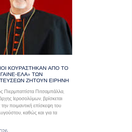
ΑΝΟΊ ΚΟΥΡΆΣΤΗΚΑΝ ΑΠΌ ΤΟ
ΓΑΙΝΕ-ΈΛΑ» ΤΩΝ
ΤΕΎΣΕΩΝ ΖΗΤΟΎΝ ΕΙΡΉΝΗ
ς Πιερμπαττίστα Πιτσαμπάλλα,
άρχης Ιεροσολύμων, βρίσκεται
α την ποιμαντική επίσκεψη του
Αυγούστου, καθώς και για τα
2026