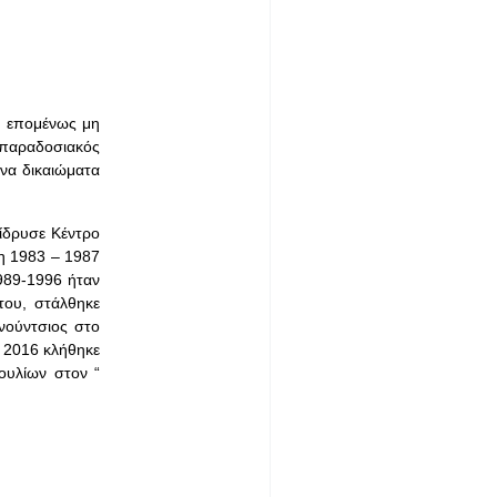
, επομένως μη
 παραδοσιακός
ινα δικαιώματα
 ίδρυσε Κέντρο
τη 1983 – 1987
989-1996 ήταν
του, στάλθηκε
νούντσιος στο
 2016 κλήθηκε
ουλίων στον “