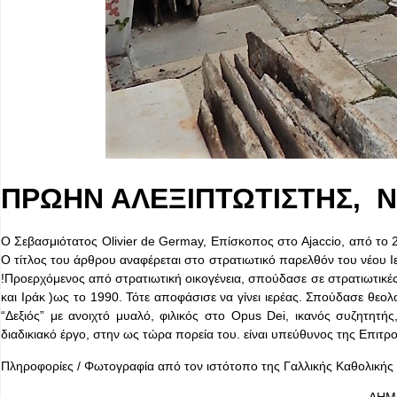
ΠΡΩΗΝ ΑΛΕΞΙΠΤΩΤΙΣΤΗΣ, Ν
Ο Σεβασμιότατος Olivier de Germay, Επίσκοπος στο Ajaccio, από το 2
Ο τίτλος του άρθρου αναφέρεται στο στρατιωτικό παρελθόν του νέου Ι
!Προερχόμενος από στρατιωτική οικογένεια, σπούδασε σε στρατιωτικέ
και Ιράκ )ως το 1990. Τότε αποφάσισε να γίνει ιερέας. Σπούδασε θεολ
“Δεξιός” με ανοιχτό μυαλό, φιλικός στο Opus Dei, ικανός συζητητή
διαδικιακό έργο, στην ως τώρα πορεία του. είναι υπεύθυνος της Επ
Πληροφορίες / Φωτογραφία από τον ιστότοπο της Γαλλικής Καθολικής 