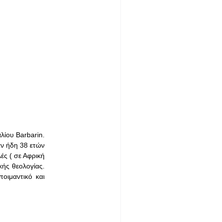
λίου Barbarin.
αν ήδη 38 ετών
ές ( σε Αφρική
κής θεολογίας.
οιμαντικό και