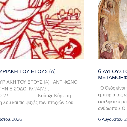
ΥΡΙΑΚΉ ΤΟΥ ΈΤΟΥΣ (Α)
6 ΑΥΓΟΥΣΤ
ΜΕΤΑΜΟΡΦ
ΥΡΙΑΚΗ ΤΟΥ ΕΤΟΥΣ (A) ΑΝΤΙΦΩΝΟ
Ο Θεός είναι 
ΤΗΝ ΕΙΣΟΔΟ Ψλ 74[73],
εμπειρία της ω
9.22.23 Κοίταξε Κύριε τη
εκπληκτικό μπ
η Σου και τις ψυχές των πτωχών Σου
ανθρώπου. Ο
ύστου, 2026
6 Αυγούστου, 