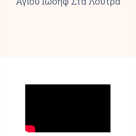
Αγίου Ιωσήφ Στα Λουτρά