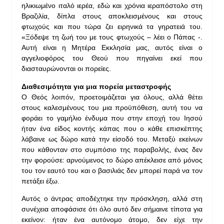
ηλικιωμένο ιταλό ιερέα, εδώ και χρόνια ιεραπόστολο στη
Βραζιλία, δίπλα στους αποκλεισμένους και στους
φτωχούς και που τώρα ζει ειρηνικά τα γηρατειά του.
«Ξόδεψε τη ζωή του με τους φτωχούς – λέει ο Πάπας -.
Αυτή είναι η Μητέρα Εκκλησία μας, αυτός είναι ο
αγγελιοφόρος του Θεού που πηγαίνει εκεί που
διασταυρώνονται οι πορείες.
Διαθεσιμότητα για μια πορεία μεταστροφής
Ο Θεός λοιπόν, προετοιμάζεται για όλους, αλλά θέτει
στους καλεσμένους του μια προϋπόθεση, αυτή του να
φοράει το γαμήλιο ένδυμα που στην εποχή του Ιησού
ήταν ένα είδος κοντής κάπας που ο κάθε επισκέπτης
λάβαινε ως δώρο κατά την είσοδό του. Μεταξύ εκείνων
που κάθονταν στο συμπόσιο της παραβολής, ένας δεν
την φορούσε: αρνούμενος το δώρο απέκλεισε από μόνος
του τον εαυτό του και ο βασιλιάς δεν μπορεί παρά να τον
πετάξει έξω.
Αυτός ο άντρας αποδέχτηκε την πρόσκληση, αλλά στη
συνέχεια αποφάσισε ότι όλο αυτό δεν σήμαινε τίποτα για
εκείνον: ήταν ένα αυτόνομο άτομο, δεν είχε την