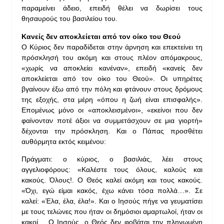
παραμείνει άδειο, επειδή θέλει να δωρίσει τους
θησαυρούς του βασιλείου του.
Κανείς δεν αποκλείεται από τον οίκο του Θεού
Ο Κύριος δεν παραδίδεται στην άρνηση και επεκτείνει τη
πρόσκλησή του ακόμη και στους πλέον απόμακρους,
«χωρίς να αποκλείει κανέναν», επειδή «κανείς δεν
αποκλείεται από τον οίκο του Θεού». Οι υπηρέτες
βγαίνουν έξω από την πόλη και φτάνουν στους δρόμους
της εξοχής, στα μέρη «όπου η ζωή είναι επισφαλής».
Επομένως μόνο οι «αποκλεισμένοι», «εκείνοι που δεν
φαίνονταν ποτέ άξιοι να συμμετάσχουν σε μια γιορτή»
δέχονται την πρόσκληση. Και ο Πάπας προσθέτει
αυθόρμητα εκτός κειμένου:
Πράγματι: ο κύριος, ο βασιλιάς, λέει στους
αγγελιοφόρους: «Καλέστε τους όλους, καλούς και
κακούς. Όλους!. Ο Θεός καλεί ακόμη και τους κακούς.
«Όχι, εγώ είμαι κακός, έχω κάνει τόσα πολλά…». Σε
καλεί: «Έλα, έλα, έλα!». Και ο Ιησούς πήγε να γευματίσει
με τους τελώνες που ήταν οι δημόσιοι αμαρτωλοί, ήταν οι
κακοί… Ο Ιησούς, ο Θεός δεν φοβάται την πληγωμένη