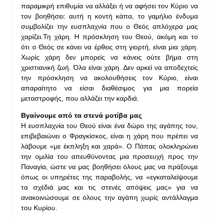
παραμικρή επιθυμία να αλλάξει ή να αφήσει τον Κύριο να
τον βοηθήσει: αυτή η κοντή κάπα, το γαμήλιο ένδυμα
συμβολίζει την ευσπλαχνία που ο Θεός απλόχερα μας
χαρίζει.Τη χάρη. Η πρόσκληση του Θεού, ακόμη και το
ότι ο Θεός σε κάνει να έρθεις στη γιορτή, είναι μια χάρη.
Χωρίς χάρη δεν μπορείς να κάνεις ούτε βήμα στη
χριστιανική ζωή. Όλα είναι χάρη. Δεν αρκεί να αποδεχτείς
την πρόσκληση να ακολουθήσεις τον Κύριο, είναι
απαραίτητο να είσαι διαθέσιμος για μια πορεία
μεταστροφής, που αλλάζει την καρδιά.
Βγαίνουμε από τα στενά μοτίβα μας
Η ευσπλαχνία του Θεού είναι ένα δώρο της αγάπης του,
επιβεβαιώνει ο Φραγκίσκος, είναι η χάρη που πρέπει να
λάβουμε «με έκπληξη και χαρά». Ο Πάπας ολοκληρώνει
την ομιλία του απευθύνοντας μια προσευχή προς την
Παναγία, ώστε να μας βοηθήσει όλους μας να πράξουμε
όπως οι υπηρέτες της παραβολής, να «εγκαταλείψουμε
τα σχέδιά μας και τις στενές απόψεις μας» για να
ανακοινώσουμε σε όλους την αγάπη χωρίς αντάλλαγμα
του Κυρίου.