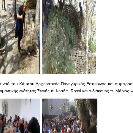
κό ναό του Κάμπου Αρχιερατικός Πανηγυρικός Εσπερινός και συμπρο
οιμαντικής ενότητας Στενής π. Ιωσήφ Rossi και ο διάκονος π. Μάριος