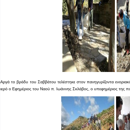
Αργά το βράδυ του Σαββάτου τελέστηκε στον πανηγυρίζοντα ενορια
ιερό ο Εφημέριος του Ναού π. Ιωάννης Σκλάβος, ο υπεφημέριος της π