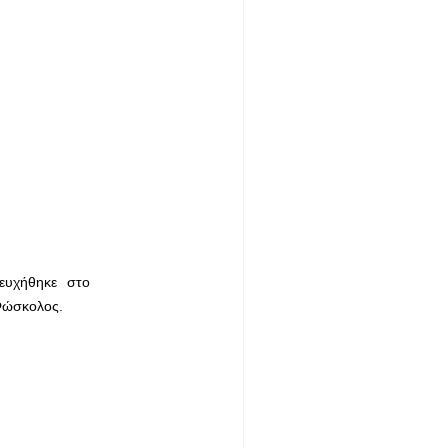
σευχήθηκε στο
 Φώσκολος.