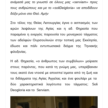
ανάμεσά μας το γνωστό σε όλους μας «
serviam
» προς
τους ανθρώπους και με το «
soli
Dei
gloria
» να αποδίδουν
δόξα μόνο στο Θεό. Αμήν
Στο τέλος της Θείας Λειτουργίας έγινε ο ασπασμός των
ιερών λειψάνων της Αγίας και η αδ. Θηρεσία που
παραμένει η ενεργός παρουσία του μοναχικού τάγματος
των αδελφών Ουρσουλινών στην τοπική μας Εκκλησία,
έδωσε και πάλι εντυπωσιακά δείγμα της Τηνιακής
φιλοξενίας.
Η αδ. Θηρεσία, «ο άνθρωπος των συμβόλων» μοίρασε
στους παρόντες, που κατά τη γνώμη μας, υπερέβαιναν
τους εκατό ένα ντοσιέ με αποσπα΄σματα από τη ζωή και
τα διδάγματα της Αγίας Άγγελας και ένα φουλάρι με τα
δύο χαρακτηριστικά λογότυπα του τάγματος: Soli
Deogloria και το Serviam.