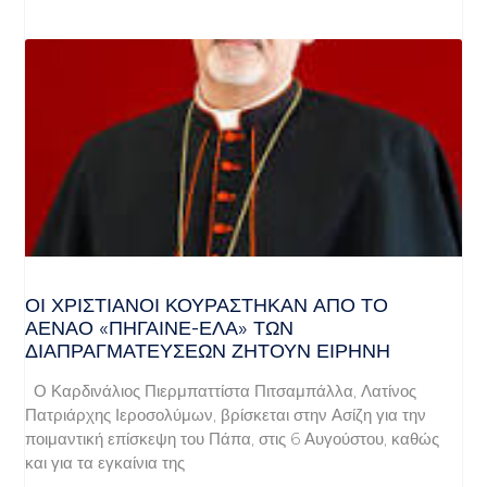
ΟΙ ΧΡΙΣΤΙΑΝΟΊ ΚΟΥΡΆΣΤΗΚΑΝ ΑΠΌ ΤΟ
ΑΈΝΑΟ «ΠΉΓΑΙΝΕ-ΈΛΑ» ΤΩΝ
ΔΙΑΠΡΑΓΜΑΤΕΎΣΕΩΝ ΖΗΤΟΎΝ ΕΙΡΉΝΗ
Ο Καρδινάλιος Πιερμπαττίστα Πιτσαμπάλλα, Λατίνος
Πατριάρχης Ιεροσολύμων, βρίσκεται στην Ασίζη για την
ποιμαντική επίσκεψη του Πάπα, στις 6 Αυγούστου, καθώς
και για τα εγκαίνια της