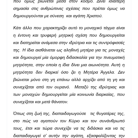
που όμως βιώνεται μέσα στον κόσμο. Δίνει ιδιαίτερη
σημασία στις ανθρώπινες σχέσεις που πρέπει όμως να
δημιουργούνται με σύνεση και αγάπη Χριστού.
Κάτι άλλο που χαρακτηρίζει αυτό το μοναχικό τάγμα είναι
η έντονη και τρυφερή μητρική σχέση που δημιουργείται
και διατηρείται ανάμεσα στην ιδρύτρια και τις συντρόφισσές
της. Η ίδια αισθάνεται ως αληθινή μητέρα για τις μοναχές
και δημιουργεί μία όμορφη διδασκαλία για την πνευματική
μητρότητα, στην οποία η ίδια δίνει μια αιωνιότητα. Αυτή η
μητρότητα δεν διαρκεί όσο ζει η Μητέρα Άγγελα. Δεν
βιώνεται μόνο στη γη επάνω αλλά αρχίζει από τη γη και
συνεχίζεται από τον ουρανό. Μεταξύ της ιδρύτριας και
των μοναχών δημιουργείται μία κοινωνία διαρκείας, που
συνεχίζεται και μετά θάνατον.
Όπως στη ζωή της, διαπαιδαγωγούσε τις θυγατέρες της,
στο πώς να αγαπούν τον Κύριο και τον συνάνθρωπό
τους, έτσι και τώρα συνεχίζει να τις διδάσκει και να τις
διαπαιδαγωγεί σ’ αυτήν την αγάπη, εξασφαλίζοντας την