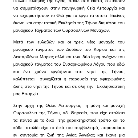
Πολλοί ευλαβείς της Αγίας, πάνω από εκατό, έσπευσαν
να συμμετάσχουν στην πανηγυρική θεία Λειτουργία και
να ευχαριστήσουν το Θεό για τα έργα τα οποία Εκείνος
έκανε και στην τοπική Εκκλησία της Τήνου διαμέσου του
μοναχικού Τάγματος των Ουρσουλινών Μοναχών.
Μετά των ευλαβών και οι τρεις νέες μοναχές του
μοναχικού τάγματος των Δούλων του Κυρίου και της
Αειπαρθένου Μαρίας αλλά και των δύο Ιερομονάχων του
μοναχικού τάγματος του Ενσαρκωμένου Λόγου που εδώ
και ένα χρόνο εργάζονται στο νησί της Τήνου,
καλύπτεται συνεχίζεται η παρουσία της αφιερωμένης
ζωής στο νησί της Τήνου και σε όλη την Εκκλησιαστική
μας Επαρχία.
Στην αρχή της Θείας Λειτουργίας η μόνη και μοναχή
Ουρσουλίνα της Τήνου, αδ. Θηρεσία, που είχε στολίσει
τα πάντα με το δικό της χαρακτηριστικό τρόπο και το
κάθε στολίδι είχε το δικό του συμβολισμό, παρουσίασε
εν συντομία τη ζωή της Αγίας Άγγελας και έκανε μία