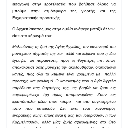
εισαγωγή στην ιεροτελεστία που βοήθησε όλους να
μπούμε στην ατμόσφαιρα της γιορτής και της
Ευχαριστιακής προσευχής.
Ο Αρχιεπίσκοπος μας στην ομιλία ανάφερε μεταξύ άλλων
είπε στο κήρυγμά του:
Μελετώντας τη ζωή της Αγίας Άγγελας, τον κανονισμό του
μοναχικού τάγματός της και αλλά και κείμενα που η ίδια
έγραψε, ως παραινέσεις, προς τις θυγατέρες της, όπως
αποκαλούσε όσες μοναχές την ακολούθησαν, διαπιστώνει
κανείς, πως όλα τα κείμενα είναι γραμμένα με πολλή
προσοχή και ρεαλισμό. Ο κανονισμός που η Αγία Άγγελα
παρέδωσε στις θυγατέρες της, τις βοηθά να ζουν ως
«αφιερωμένες» όχι όμως απομονωμένες. Ζουν ως
ιεραπόστολοι μέσα στον κόσμο και στο συγκεκριμένο
τόπο που κατοικούν. Δεν είναι ένας κανονισμός
ενορατικής ζωής, όπως είναι η ζωή των Κλαρισσών, ή των
Καρμελιτισσών, αλλά μίας ζωής αφιερωμένης στο Θεό