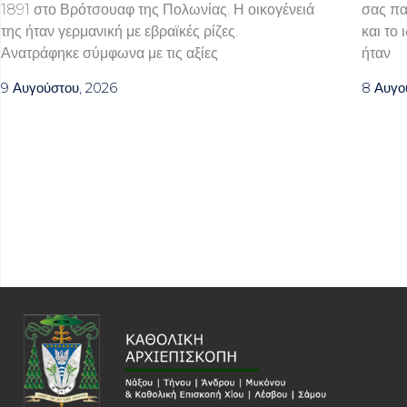
1891 στο Βρότσουαφ της Πολωνίας. Η οικογένειά
σας πα
της ήταν γερμανική με εβραϊκές ρίζες.
και το 
Ανατράφηκε σύμφωνα με τις αξίες
ήταν
9 Αυγούστου, 2026
8 Αυγο