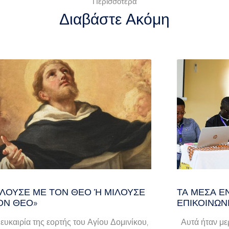
Περισσότερα
Διαβάστε Ακόμη
ΛΟΎΣΕ ΜΕ ΤΟΝ ΘΕΌ Ή ΜΙΛΟΎΣΕ ΓΙ
ΤΑ ΜΈΣΑ Ε
Ν ΘΕΌ»
ΕΠΙΚΟΙΝΩΝ
 ευκαιρία της εορτής του Αγίου Δομινίκου,
Αυτά ήταν μερ