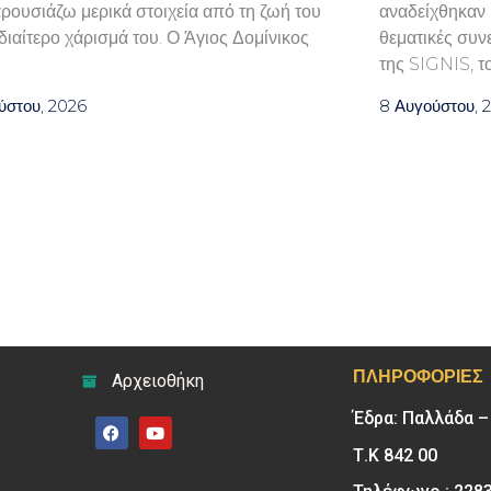
ρουσιάζω μερικά στοιχεία από τη ζωή του
αναδείχθηκαν κ
ιδιαίτερο χάρισμά του. Ο Άγιος Δομίνικος
θεματικές συν
της SIGNIS, τ
ύστου, 2026
8 Αυγούστου, 
ΠΛΗΡΟΦΟΡΊΕΣ
Αρχειοθήκη
Έδρα: Παλλάδα 
Τ.Κ 842 00