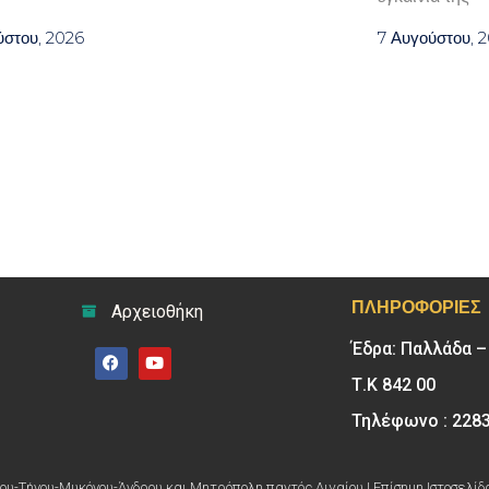
ύστου, 2026
7 Αυγούστου, 
ΠΛΗΡΟΦΟΡΊΕΣ
Αρχειοθήκη
Έδρα: Παλλάδα 
Τ.Κ 842 00
Τηλέφωνο : 228
υ-Τήνου-Μυκόνου-Άνδρου και Μητρόπολη παντός Αιγαίου | Επίσημη Ιστοσελίδ