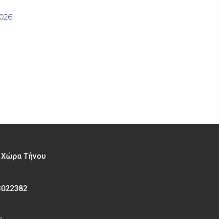
2026
– Χώρα Τήνου
3022382
α