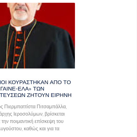
ΑΝΟΊ ΚΟΥΡΆΣΤΗΚΑΝ ΑΠΌ ΤΟ
ΓΑΙΝΕ-ΈΛΑ» ΤΩΝ
ΤΕΎΣΕΩΝ ΖΗΤΟΎΝ ΕΙΡΉΝΗ
ς Πιερμπαττίστα Πιτσαμπάλλα,
άρχης Ιεροσολύμων, βρίσκεται
α την ποιμαντική επίσκεψη του
Αυγούστου, καθώς και για τα