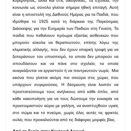
κυβερνήσεις, αλλά και στις οικογένειες, τα σχολεία, την
κοινωνία ως σύνολο γίνεται σήμερα ηθική επιταγή. Αυτή
είναι η αποστολή της Διεθνούς Ημέρας για τα Παιδιά, που
ιδρύθηκε το 1925 κατά τη διάρκεια της Παγκόσμιας
Διάσκεψης για την Ευημερία των Παιδιών στη Γενεύη. Τα
παιδιά που πεθαίνουν πρόωρα εξαιτίας ασθενειών που
μπορούν εύκολα να θεραπευτούν, επίσης λόγω της
κλιματικής αλλαγής, που δεν έχουν επαρκή τροφή για να
ξεπεράσουν τον υποσιτισμό, τα οποία δεν μπορούν να
σπουδάσουν και να πάνε στο σχολείο, τα οποία
αναγκάζονται να εργαστούν ή να παντρευτούν νωρίς. Μια
εικόνα που γίνεται ακόμη πιο σκούρα στις χώρες που
υπάρχουν συγκρούσεις. Η δέσμευση είναι λοιπόν να
προστατεύσουμε τους ανήλικους από κάθε όπλο, από
κάθε κακοποίηση για να τους δώσουμε την ευκαιρία να
προετοιμαστούν αύριο με γαλήνη, να αναπτυχθούν υγιείς
στο σώμα και το πνεύμα, χωρίς όλες αυτές τις φρικτές
ουλές που προκαλούνται από τις διάφορες μορφές βίας.
Από τη Συρία στην Κεντρική Αφρική