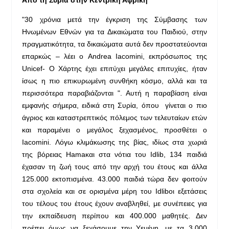
"30 χρόνια μετά την έγκριση της Σύμβασης των
Ηνωμένων Εθνών για τα Δικαιώματα του Παιδιού, στην
πραγματικότητα, τα δικαιώματα αυτά δεν προστατεύονται
επαρκώς – λέει ο Andrea Iacomini, εκπρόσωπος της
Unicef- Ο Χάρτης έχει επιτύχει μεγάλες επιτυχίες, ήταν
ίσως η πιο επικυρωμένη συνθήκη κόσμο, αλλά και τα
περισσότερα παραβιάζονται ". Αυτή η παραβίαση είναι
εμφανής σήμερα, ειδικά στη Συρία, όπου γίνεται ο πιο
άγριος και καταστρεπτικός πόλεμος των τελευταίων ετών
και παραμένει ο μεγάλος ξεχασμένος, προσθέτει ο
Iacomini. Λόγω κλιμάκωσης της βίας, ιδίως στα χωριά
της βόρειας Hamaκαι στα νότια του Idlib, 134 παιδιά
έχασαν τη ζωή τους από την αρχή του έτους και άλλα
125.000 εκτοπισμένα. 43.000 παιδιά τώρα δεν φοιτούν
στα σχολεία και σε ορισμένα μέρη του Idlibοι εξετάσεις
του τέλους του έτους έχουν αναβληθεί, με συνέπειες για
την εκπαίδευση περίπου και 400.000 μαθητές. Δεν
πρέπει όμως να ξεχάσουμε την Υεμένη, με τα 3.000