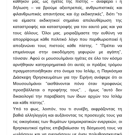
καθήκον μας, ως ηγέτες της πίστης – αναφέρει ι η
δήλωση – να βρούμε αξιοπρεπείς, ανθρωπιστικές και
φιλανθρωπικές απαντήσεις και όχι εκδικητικές”, διότι “το
να είμαστε εκδικητικοί σημαίνει απελευθέρωση της
καταστροφής και καταστροφής για τον εαυτό μας και για
τους άλλους. Όλοι μας. μοιραζόμαστε την ευθύνη να
απορρίψουμε κάθε πολιτικό λόγο που περιθωριοποιεί ή
αποξενώνει τους πιστούς κάθε πίστης. ” “Πρέπει να
επιμείνουμε στην οικοδόμηση γεφυρών με αγάπη”,
τόνισαν. Αφού οι μουσουλμάνοι ηγέτες σε όλο τον κόσμο
αρνήθηκαν κατηγορηματικά ότι αυτές οι πράξεις τρόμου
πραγματοποιήθηκαν στο όνομα του Ισλάμ, η Παγκόσμια
Διάσκεψη Θρησκευμάτων για την Ειρήνη ανάφερε ότι οι
Μουσουλμάνοι “αισθάνονται πόνο όταν προφανώς
προσβάλλεται ο προφήτης τους”. , όμως “αυτό δεν
δικαιολογεί την παραβίαση των ίδιων αρχών του Ισλάμ
και κάθε πίστης”.
Υπό το φως, λοιπόν, του τι συνέβη, εκφράζοντας τη
βαθιά αλληλεγγύη και αυξάνοντας τις προσευχές τους για
τις οικογένειες των θυμάτων τρομοκρατικών ενεργειών, οι
θρησκευτικοί ηγέτες επιβεβαίωσαν τη δέσμευσή τους να
«μιλήσουν και να ενεργήσουν με έναν πολυθρησκευτικό