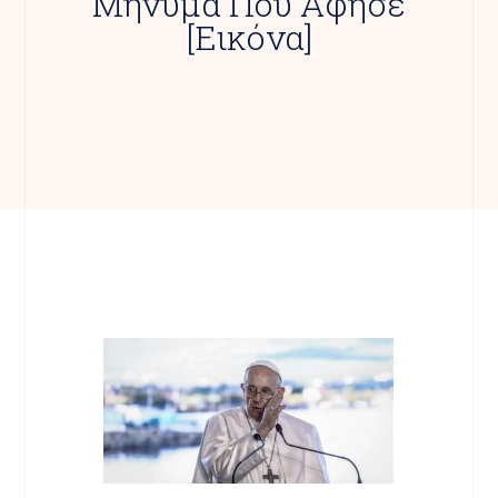
Μήνυμα Που Άφησε
[εικόνα]