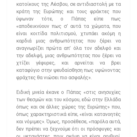
κατοίκους της Λέσβου, σε αντιδιαστολή με τα
κράτη της Ευρώπης και τους φράκτες που
ύψωναν τότε, ο Πάπας είπε πως
«αποδεικνύουν πως σ’ αυτά τα χώματα, που
είναι κοιτίδα πολιτισμού, χτυπάει ακόμη η
καρδιά μιας ανθρωπότητας που ξέρει να
αναγνωρίζει πρώτα απ’ όλα τον αδελφό και
την αδελφή, μιας ανθρωπότητας που ξέρει να
χτίζει γέφυρες, και αρνείται να βρει
καταφύγιο στην ψευδαίσθηση πως υψώνοντας
φράχτες θα νιώσει πιο ασφαλής».
Ειδική μνεία έκανε ο Πάπας «στις ανησυχίες
των θεσμών και του κόσμου, εδώ στην Ελλάδα
όπως και σε άλλες χώρες της Ευρώπης» που,
όπως χαρακτηριστικά είπε, «είναι κατανοητές
και νόμιμες». Όμως, προσέθεσε, «παρόλα αυτά,
δεν πρέπει να ξεχνούμε ότι οι πρόσφυγες και
οι μετανάστες, πριν ακόμη να είναι αριθμοί,