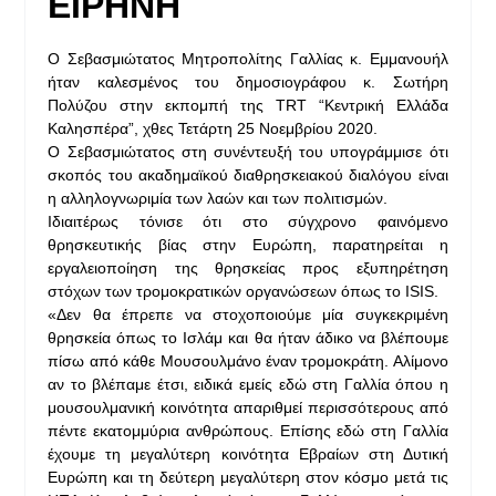
ΕΙΡΗΝΗ
Ο Σεβασμιώτατος Μητροπολίτης Γαλλίας κ. Εμμανουήλ
ήταν καλεσμένος του δημοσιογράφου κ. Σωτήρη
Πολύζου στην εκπομπή της TRT “Κεντρική Ελλάδα
Καλησπέρα”, χθες Τετάρτη 25 Νοεμβρίου 2020.
Ο Σεβασμιώτατος στη συνέντευξή του υπογράμμισε ότι
σκοπός του ακαδημαϊκού διαθρησκειακού διαλόγου είναι
η αλληλογνωριμία των λαών και των πολιτισμών.
Ιδιαιτέρως τόνισε ότι στο σύγχρονο φαινόμενο
θρησκευτικής βίας στην Ευρώπη, παρατηρείται η
εργαλειοποίηση της θρησκείας προς εξυπηρέτηση
στόχων των τρομοκρατικών οργανώσεων όπως το ISIS.
«Δεν θα έπρεπε να στοχοποιούμε μία συγκεκριμένη
θρησκεία όπως το Ισλάμ και θα ήταν άδικο να βλέπουμε
πίσω από κάθε Μουσουλμάνο έναν τρομοκράτη. Αλίμονο
αν το βλέπαμε έτσι, ειδικά εμείς εδώ στη Γαλλία όπου η
μουσουλμανική κοινότητα απαριθμεί περισσότερους από
πέντε εκατομμύρια ανθρώπους. Επίσης εδώ στη Γαλλία
έχουμε τη μεγαλύτερη κοινότητα Εβραίων στη Δυτική
Ευρώπη και τη δεύτερη μεγαλύτερη στον κόσμο μετά τις