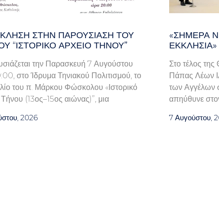
ΚΛΗΣΗ ΣΤΗΝ ΠΑΡΟΥΣΊΑΣΗ ΤΟΥ
«ΣΉΜΕΡΑ Ν
ΟΥ “ΙΣΤΟΡΙΚΌ ΑΡΧΕΊΟ ΤΉΝΟΥ”
ΕΚΚΛΗΣΊΑ»
ιάζεται την Παρασκευή 7 Αυγούστου
Στο τέλος της
0:00, στο Ίδρυμα Τηνιακού Πολιτισμού, το
Πάπας Λέων ΙΔ
βλίο του π. Μάρκου Φώσκολου «Ιστορικό
των Αγγέλων σ
 Τήνου (13ος–15ος αιώνας)”, μια
απηύθυνε στον
ύστου, 2026
7 Αυγούστου, 