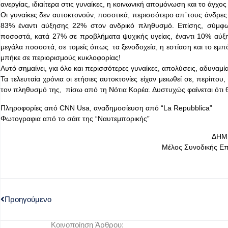
ανεργίας, ιδιαίτερα στις γυναίκες, η κοινωνική απομόνωση και το άγχος
Οι γυναίκες δεν αυτοκτονούν, ποσοτικά, περισσότερο απ΄τους άνδρε
83% έναντι αύξησης 22% στον ανδρικό πληθυσμό. Επίσης, σύμφ
ποσοστά, κατά 27% σε προβλήματα ψυχικής υγείας, έναντι 10% αύξησ
μεγάλα ποσοστά, σε τομείς όπως τα ξενοδοχεία, η εστίαση και το εμ
μπήκε σε περιορισμούς κυκλοφορίας!
Αυτό σημαίνει, για όλο και περισσότερες γυναίκες, απολύσεις, αδυν
Τα τελευταία χρόνια οι ετήσιες αυτοκτονίες είχαν μειωθεί σε, περίπο
τον πληθυσμό της, πίσω από τη Νότια Κορέα. Δυστυχώς φαίνεται ό
Πληροφορίες από CNN Usa, αναδημοσίευση από “La Repubblica”
Φωτογραφια από το σάιτ της “Ναυτεμπορικής”
ΔΗΜ
Μέλος Συνοδικής Ε
Προηγούμενο
Κοινοποίηση Άρθρου: