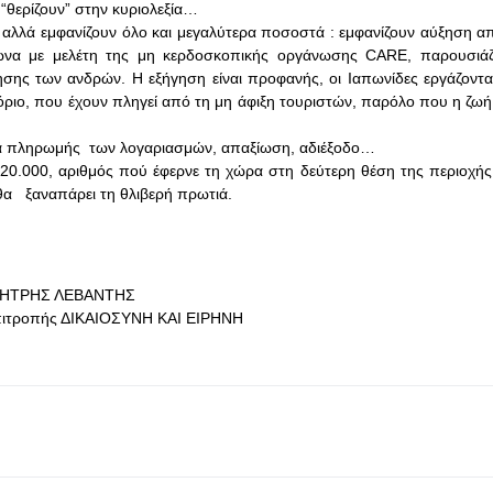
 “θερίζουν” στην κυριολεξία…
ς αλλά εμφανίζουν όλο και μεγαλύτερα ποσοστά : εμφανίζουν αύξηση 
ωνα με μελέτη της μη κερδοσκοπικής οργάνωσης CARE, παρουσιάζ
ης των ανδρών. Η εξήγηση είναι προφανής, οι Ιαπωνίδες εργάζονται 
πόριο, που έχουν πληγεί από τη μη άφιξη τουριστών, παρόλο που η ζω
αμία πληρωμής των λογαριασμών, απαξίωση, αδιέξοδο…
υ, 20.000, αριθμός πού έφερνε τη χώρα στη δεύτερη θέση της περιοχής
τι θα ξαναπάρει τη θλιβερή πρωτιά.
ΗΤΡΗΣ ΛΕΒΑΝΤΗΣ
πιτροπής ΔΙΚΑΙΟΣΥΝΗ ΚΑΙ ΕΙΡΗΝΗ